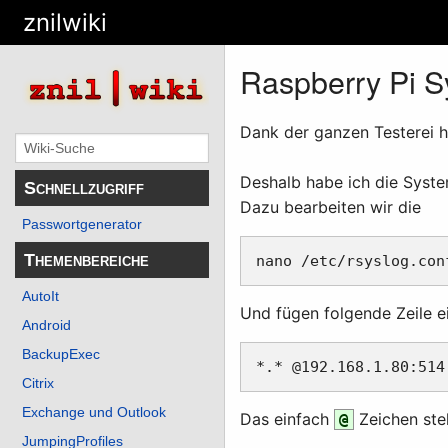
znilwiki
Raspberry Pi Sy
Dank der ganzen Testerei ha
Deshalb habe ich die Syst
Schnellzugriff
Dazu bearbeiten wir die
Passwortgenerator
Themenbereiche
AutoIt
Und fügen folgende Zeile 
Android
BackupExec
Citrix
Exchange und Outlook
Das einfach
Zeichen ste
@
JumpingProfiles