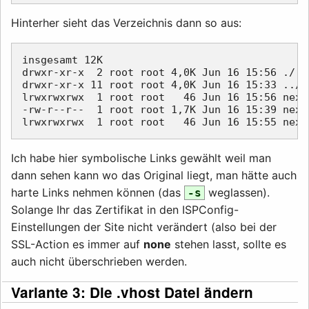
Hinterher sieht das Verzeichnis dann so aus:
insgesamt 12K

drwxr-xr-x  2 root root 4,0K Jun 16 15:56 ./

drwxr-xr-x 11 root root 4,0K Jun 16 15:33 ../

lrwxrwxrwx  1 root root   46 Jun 16 15:56 next
-rw-r--r--  1 root root 1,7K Jun 16 15:39 next
Ich habe hier symbolische Links gewählt weil man
dann sehen kann wo das Original liegt, man hätte auch
harte Links nehmen können (das
weglassen).
-s
Solange Ihr das Zertifikat in den ISPConfig-
Einstellungen der Site nicht verändert (also bei der
SSL-Action es immer auf
none
stehen lasst, sollte es
auch nicht überschrieben werden.
Variante 3: Die .vhost Datei ändern