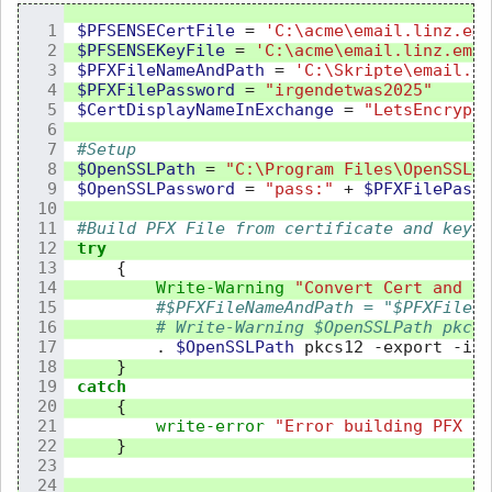
$PFSENSECertFile
=
'C:\acme\email.linz.ema
$PFSENSEKeyFile
=
'C:\acme\email.linz.emai
$PFXFileNameAndPath
=
'C:\Skripte\email.li
$PFXFilePassword
=
"irgendetwas2025"
$CertDisplayNameInExchange
=
"LetsEncrypt"
#Setup
$OpenSSLPath
=
"C:\Program Files\OpenSSL-W
$OpenSSLPassword
=
"pass:"
+
$PFXFilePassw
#Build PFX File from certificate and key
try
{
Write-Warning
"Convert Cert and Ke
#$PFXFileNameAndPath = "$PFXFilePa
# Write-Warning $OpenSSLPath pkcs1
.
$OpenSSLPath
pkcs12
-export
-in
}
catch
{
write-error
"Error building PFX Fi
}