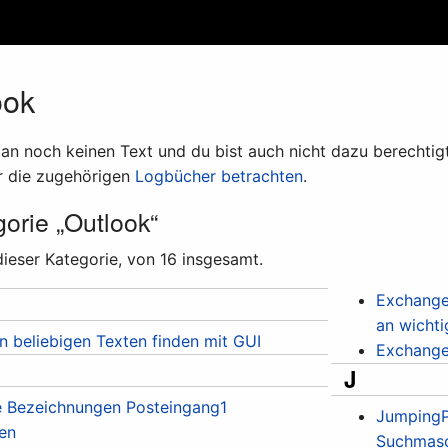
ook
n noch keinen Text und du bist auch nicht dazu berechtigt, 
 die zugehörigen
Logbücher betrachten
.
gorie „Outlook“
dieser Kategorie, von 16 insgesamt.
Exchange
an wicht
in beliebigen Texten finden mit GUI
Exchange
J
e Bezeichnungen Posteingang1
JumpingP
ren
Suchmas