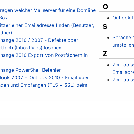
O
agen welcher Mailserver für eine Domäne
-Box
Outlook P
S
zer einer Emailadresse finden (Benutzer,
rdner)
Sprache a
hange 2010 / 2007 - Defekte oder
umstellen
tfach (InboxRules) löschen
Z
ange 2010 Export von Postfächern in
ZnilTool
hange PowerShell Befehler
Emailadr
ook 2007 + Outlook 2010 - Email über
ZnilTools
nden und Empfangen (TLS + SSL) beim