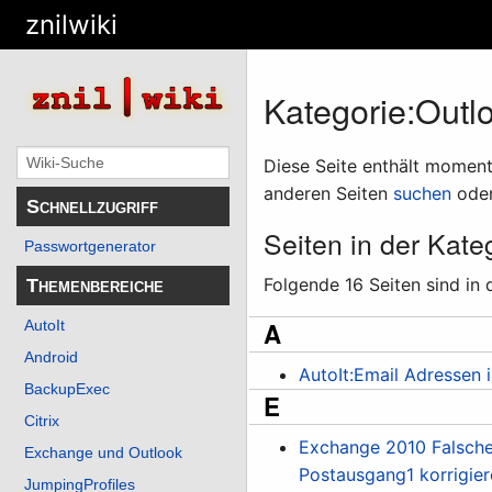
znilwiki
Kategorie
:
Outl
Diese Seite enthält momenta
anderen Seiten
suchen
oder
Schnellzugriff
Seiten in der Kate
Passwortgenerator
Folgende 16 Seiten sind in 
Themenbereiche
AutoIt
A
Android
AutoIt:Email Adressen 
BackupExec
E
Citrix
Exchange 2010 Falsch
Exchange und Outlook
Postausgang1 korrigie
JumpingProfiles