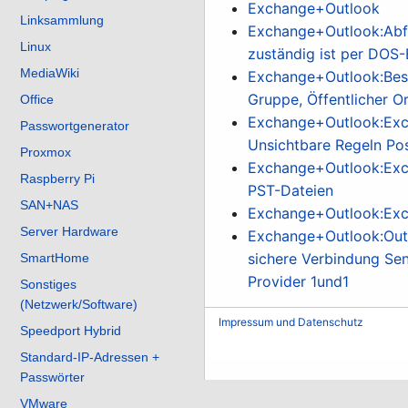
Exchange+Outlook
Linksammlung
Exchange+Outlook:Abfr
Linux
zuständig ist per DOS
MediaWiki
Exchange+Outlook:Besit
Gruppe, Öffentlicher O
Office
Exchange+Outlook:Exc
Passwortgenerator
Unsichtbare Regeln Pos
Proxmox
Exchange+Outlook:Exch
Raspberry Pi
PST-Dateien
SAN+NAS
Exchange+Outlook:Exc
Server Hardware
Exchange+Outlook:Outl
sichere Verbindung Se
SmartHome
Provider 1und1
Sonstiges
(Netzwerk/Software)
Impressum und Datenschutz
Speedport Hybrid
Standard-IP-Adressen +
Passwörter
VMware