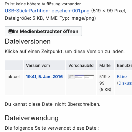
Es ist keine höhere Auflösung vorhanden.
USB-Stick-Partition-loeschen-001.png
(519 × 99 Pixel,
Dateigröße: 5 KB, MIME-Typ:
image/png
)
Im Medienbetrachter öffnen
Dateiversionen
Klicke auf einen Zeitpunkt, um diese Version zu laden.
Version vom
Vorschaubild
Maße
Benutz
aktuell
19:41, 5. Jan. 2016
519 ×
BLinz
99
(
Diskus
(5 KB)
Du kannst diese Datei nicht überschreiben.
Dateiverwendung
Die folgende Seite verwendet diese Datei: