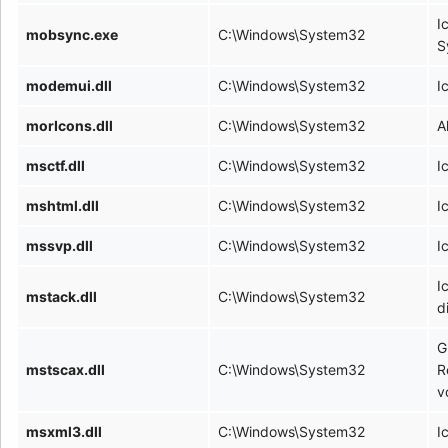
I
mobsync.exe
C:\Windows\System32
S
modemui.dll
C:\Windows\System32
I
morIcons.dll
C:\Windows\System32
A
msctf.dll
C:\Windows\System32
I
mshtml.dll
C:\Windows\System32
I
mssvp.dll
C:\Windows\System32
I
I
mstack.dll
C:\Windows\System32
d
G
mstscax.dll
C:\Windows\System32
R
v
msxml3.dll
C:\Windows\System32
I