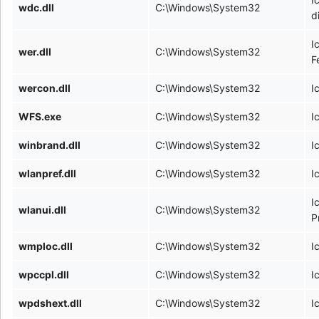
wdc.dll
C:\Windows\System32
d
I
wer.dll
C:\Windows\System32
F
wercon.dll
C:\Windows\System32
I
WFS.exe
C:\Windows\System32
I
winbrand.dll
C:\Windows\System32
I
wlanpref.dll
C:\Windows\System32
I
I
wlanui.dll
C:\Windows\System32
P
wmploc.dll
C:\Windows\System32
I
wpccpl.dll
C:\Windows\System32
I
wpdshext.dll
C:\Windows\System32
I