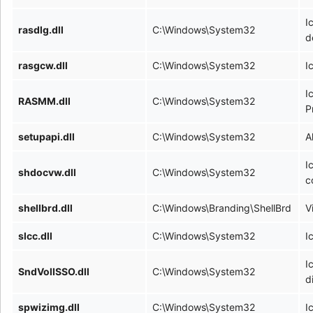
I
rasdlg.dll
C:\Windows\System32
d
rasgcw.dll
C:\Windows\System32
I
I
RASMM.dll
C:\Windows\System32
P
setupapi.dll
C:\Windows\System32
A
I
shdocvw.dll
C:\Windows\System32
c
shellbrd.dll
C:\Windows\Branding\ShellBrd
V
slcc.dll
C:\Windows\System32
I
I
SndVolISSO.dll
C:\Windows\System32
d
spwizimg.dll
C:\Windows\System32
I