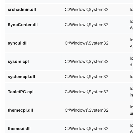
srchadmin.dll
C:\Windows\System32
I
I
SyncCenter.dll
C:\Windows\System32
W
I
syncui.dll
C:\Windows\System32
A
I
sysdm.cpl
C:\Windows\System32
d
systemcpl.dll
C:\Windows\System32
I
I
TabletPC.cpl
C:\Windows\System32
i
I
themecpl.dll
C:\Windows\System32
u
I
themeui.dll
C:\Windows\System32
W