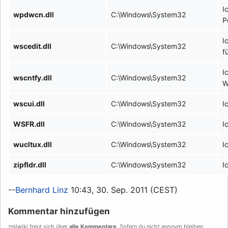
I
wpdwcn.dll
C:\Windows\System32
P
I
wscedit.dll
C:\Windows\System32
f
I
wscntfy.dll
C:\Windows\System32
W
wscui.dll
C:\Windows\System32
I
WSFR.dll
C:\Windows\System32
I
wucltux.dll
C:\Windows\System32
I
zipfldr.dll
C:\Windows\System32
I
--
Bernhard Linz
10:43, 30. Sep. 2011 (CEST)
Kommentar hinzufügen
znilwiki freut sich über
alle Kommentare
. Sofern du nicht anonym bleiben