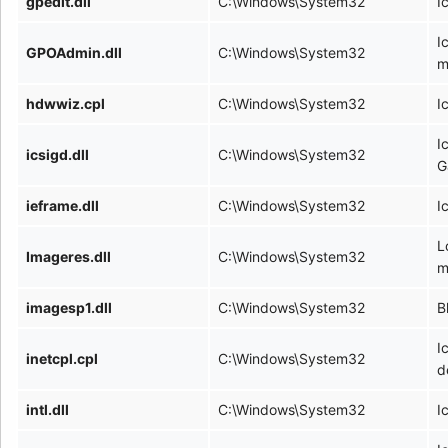
gpedit.dll
C:\Windows\System32
I
I
GPOAdmin.dll
C:\Windows\System32
m
hdwwiz.cpl
C:\Windows\System32
I
I
icsigd.dll
C:\Windows\System32
G
ieframe.dll
C:\Windows\System32
I
L
Imageres.dll
C:\Windows\System32
m
imagesp1.dll
C:\Windows\System32
B
I
inetcpl.cpl
C:\Windows\System32
d
intl.dll
C:\Windows\System32
I