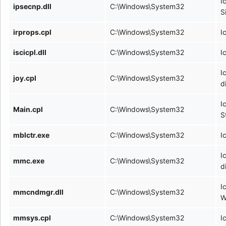
I
ipsecnp.dll
C:\Windows\System32
S
irprops.cpl
C:\Windows\System32
I
iscicpl.dll
C:\Windows\System32
I
I
joy.cpl
C:\Windows\System32
d
I
Main.cpl
C:\Windows\System32
S
mblctr.exe
C:\Windows\System32
I
I
mmc.exe
C:\Windows\System32
d
I
mmcndmgr.dll
C:\Windows\System32
W
mmsys.cpl
C:\Windows\System32
I