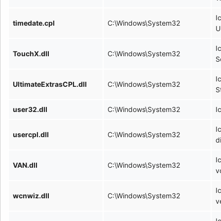
I
timedate.cpl
C:\Windows\System32
U
I
TouchX.dll
C:\Windows\System32
S
I
UltimateExtrasCPL.dll
C:\Windows\System32
S
user32.dll
C:\Windows\System32
I
I
usercpl.dll
C:\Windows\System32
d
I
VAN.dll
C:\Windows\System32
v
I
wcnwiz.dll
C:\Windows\System32
v
I