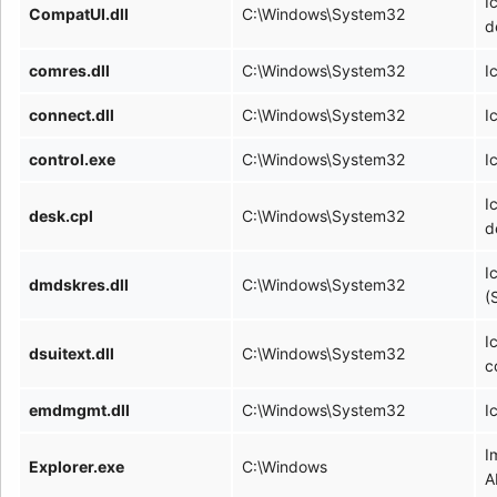
I
CompatUI.dll
C:\Windows\System32
d
comres.dll
C:\Windows\System32
I
connect.dll
C:\Windows\System32
I
control.exe
C:\Windows\System32
I
I
desk.cpl
C:\Windows\System32
d
I
dmdskres.dll
C:\Windows\System32
(
I
dsuitext.dll
C:\Windows\System32
c
emdmgmt.dll
C:\Windows\System32
I
I
Explorer.exe
C:\Windows
A