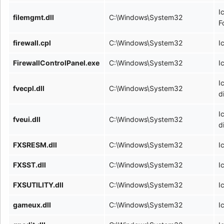
I
filemgmt.dll
C:\Windows\System32
F
firewall.cpl
C:\Windows\System32
I
FirewallControlPanel.exe
C:\Windows\System32
I
I
fvecpl.dll
C:\Windows\System32
d
I
fveui.dll
C:\Windows\System32
d
FXSRESM.dll
C:\Windows\System32
I
FXSST.dll
C:\Windows\System32
I
FXSUTILITY.dll
C:\Windows\System32
I
gameux.dll
C:\Windows\System32
I