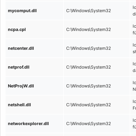
I
mycomput.dll
C:\Windows\System32
d
I
ncpa.cpl
C:\Windows\System32
f
I
netcenter.dll
C:\Windows\System32
s
I
netprof.dll
C:\Windows\System32
d
I
NetProjW.dll
C:\Windows\System32
N
I
netshell.dll
C:\Windows\System32
F
I
networkexplorer.dll
C:\Windows\System32
f