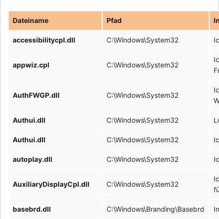
Dateiname
Pfad
I
accessibilitycpl.dll
C:\Windows\System32
I
I
appwiz.cpl
C:\Windows\System32
F
I
AuthFWGP.dll
C:\Windows\System32
W
Authui.dll
C:\Windows\System32
L
Authui.dll
C:\Windows\System32
I
autoplay.dll
C:\Windows\System32
I
I
AuxiliaryDisplayCpl.dll
C:\Windows\System32
f
basebrd.dll
C:\Windows\Branding\Basebrd
I