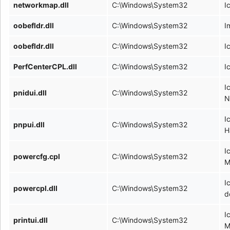
networkmap.dll
C:\Windows\System32
I
oobefldr.dll
C:\Windows\System32
I
oobefldr.dll
C:\Windows\System32
I
PerfCenterCPL.dll
C:\Windows\System32
I
I
pnidui.dll
C:\Windows\System32
N
I
pnpui.dll
C:\Windows\System32
H
I
powercfg.cpl
C:\Windows\System32
M
I
powercpl.dll
C:\Windows\System32
d
I
printui.dll
C:\Windows\System32
M