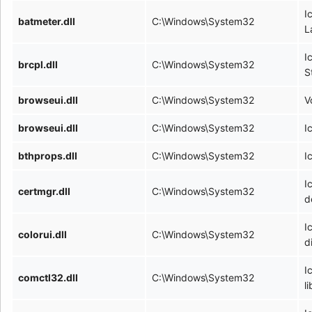
I
batmeter.dll
C:\Windows\System32
L
I
brcpl.dll
C:\Windows\System32
S
browseui.dll
C:\Windows\System32
V
browseui.dll
C:\Windows\System32
I
bthprops.dll
C:\Windows\System32
I
I
certmgr.dll
C:\Windows\System32
d
I
colorui.dll
C:\Windows\System32
d
I
comctl32.dll
C:\Windows\System32
l