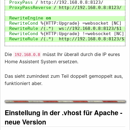
ProxyPass
/
ProxyPassReverse
/
http://192.168.0.8:8123/

RewriteEngine
on
RewriteCond
%{HTTP:Upgrade}
=websocket
RewriteRule
/(.*)
ws://192.168.0.8:8123/$1
RewriteCond
%{HTTP:Upgrade}
!=websocket
RewriteRule
/(.*)
http://192.168.0.8:8123/$1
Die
müsst Ihr überall durch die IP eures
192.168.0.8
Home Assistent System ersetzen.
Das sieht zumindest zum Teil doppelt gemoppelt aus,
funktioniert aber.
Einstellung in der .vhost für Apache -
neue Version