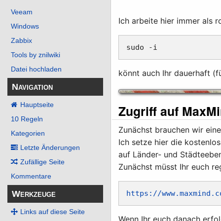
Veeam
Ich arbeite hier immer als 
Windows
Zabbix
Tools by znilwiki
Datei hochladen
könnt auch Ihr dauerhaft (
Navigation
Hauptseite
Zugriff auf MaxM
10 Regeln
Zunächst brauchen wir eine
Kategorien
Ich setze hier die kostenl
Letzte Änderungen
auf Länder- und Städteeben
Zufällige Seite
Zunächst müsst Ihr euch reg
Kommentare
Werkzeuge
https://www.maxmind.c
Links auf diese Seite
Wenn Ihr euch danach erfol