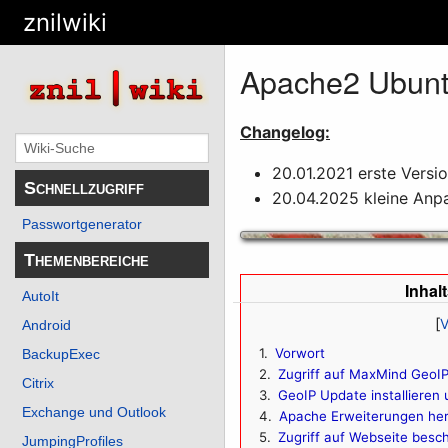
znilwiki
Apache2 Ubuntu
Changelog:
20.01.2021 erste Versi
Schnellzugriff
20.04.2025 kleine Anp
Passwortgenerator
Themenbereiche
Inhal
AutoIt
Android
1
Vorwort
BackupExec
2
Zugriff auf MaxMind GeoIP
Citrix
3
GeoIP Update installieren 
Exchange und Outlook
4
Apache Erweiterungen heru
5
Zugriff auf Webseite besc
JumpingProfiles