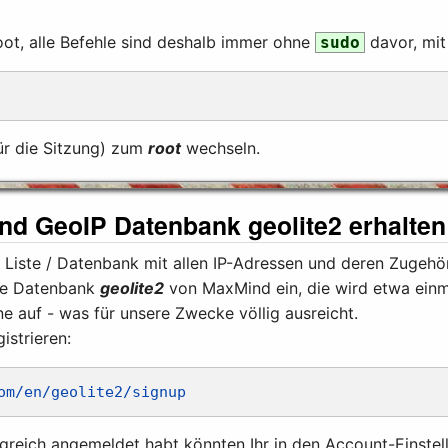
root, alle Befehle sind deshalb immer ohne
davor, mit
sudo
für die Sitzung) zum
root
wechseln.
ind GeoIP Datenbank geolite2 erhalten
 Liste / Datenbank mit allen IP-Adressen und deren Zugehö
ose Datenbank
geolite2
von MaxMind ein, die wird etwa einma
e auf - was für unsere Zwecke völlig ausreicht.
istrieren:
om/en/geolite2/signup
greich angemeldet habt könnten Ihr in den Account-Einste