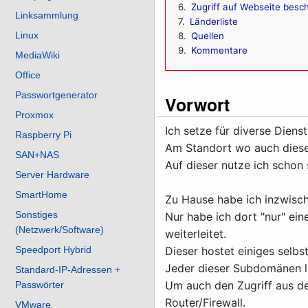
6
Zugriff auf Webseite besc
Linksammlung
7
Länderliste
Linux
8
Quellen
9
Kommentare
MediaWiki
Office
Passwortgenerator
Vorwort
Proxmox
Ich setze für diverse Dien
Raspberry Pi
Am Standort wo auch diese 
SAN+NAS
Auf dieser nutze ich schon 
Server Hardware
SmartHome
Zu Hause habe ich inzwisch
Sonstiges
Nur habe ich dort "nur" ei
(Netzwerk/Software)
weiterleitet.
Speedport Hybrid
Dieser hostet einiges selbs
Jeder dieser Subdomänen l
Standard-IP-Adressen +
Um auch den Zugriff aus de
Passwörter
Router/Firewall.
VMware