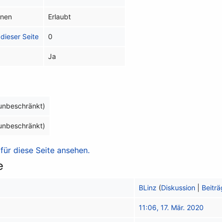
inen
Erlaubt
dieser Seite
0
Ja
(unbeschränkt)
(unbeschränkt)
ür diese Seite ansehen.
e
BLinz
(
Diskussion
|
Beitr
11:06, 17. Mär. 2020