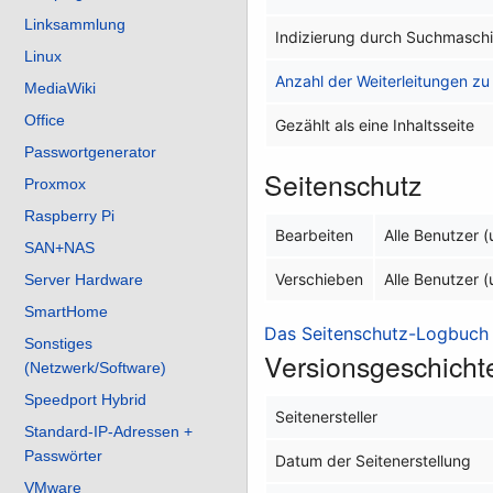
Linksammlung
Indizierung durch Suchmasch
Linux
Anzahl der Weiterleitungen zu 
MediaWiki
Office
Gezählt als eine Inhaltsseite
Passwortgenerator
Seitenschutz
Proxmox
Raspberry Pi
Bearbeiten
Alle Benutzer 
SAN+NAS
Verschieben
Alle Benutzer 
Server Hardware
SmartHome
Das Seitenschutz-Logbuch f
Sonstiges
Versionsgeschicht
(Netzwerk/Software)
Speedport Hybrid
Seitenersteller
Standard-IP-Adressen +
Passwörter
Datum der Seitenerstellung
VMware