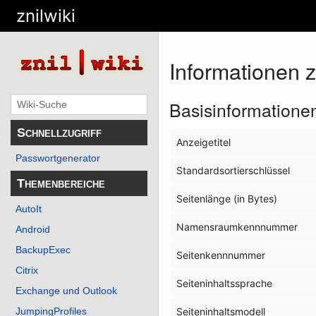
znilwiki
Informationen 
Basisinformatione
Schnellzugriff
Anzeigetitel
Passwortgenerator
Standardsortierschlüssel
Themenbereiche
Seitenlänge (in Bytes)
AutoIt
Namensraumkennnummer
Android
BackupExec
Seitenkennnummer
Citrix
Seiteninhaltssprache
Exchange und Outlook
JumpingProfiles
Seiteninhaltsmodell