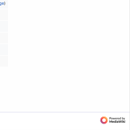
äge
)