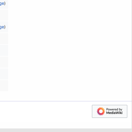
äge
)
äge
)