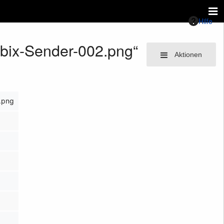
Hilfe
bbix-Sender-002.png“
Aktionen
.png