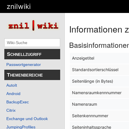
znilwiki
Informationen 
Basisinformatione
Schnellzugriff
Anzeigetitel
Passwortgenerator
Standardsortierschlüssel
Themenbereiche
Seitenlänge (in Bytes)
AutoIt
Namensraumkennnummer
Android
BackupExec
Namensraum
Citrix
Seitenkennnummer
Exchange und Outlook
JumpingProfiles
Seiteninhaltssprache