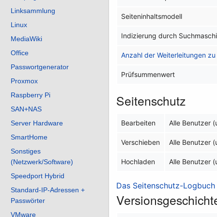
Linksammlung
Seiteninhaltsmodell
Linux
Indizierung durch Suchmasch
MediaWiki
Office
Anzahl der Weiterleitungen zu 
Passwortgenerator
Prüfsummenwert
Proxmox
Raspberry Pi
Seitenschutz
SAN+NAS
Bearbeiten
Alle Benutzer 
Server Hardware
SmartHome
Verschieben
Alle Benutzer 
Sonstiges
Hochladen
Alle Benutzer 
(Netzwerk/Software)
Speedport Hybrid
Das Seitenschutz-Logbuch f
Standard-IP-Adressen +
Versionsgeschicht
Passwörter
VMware