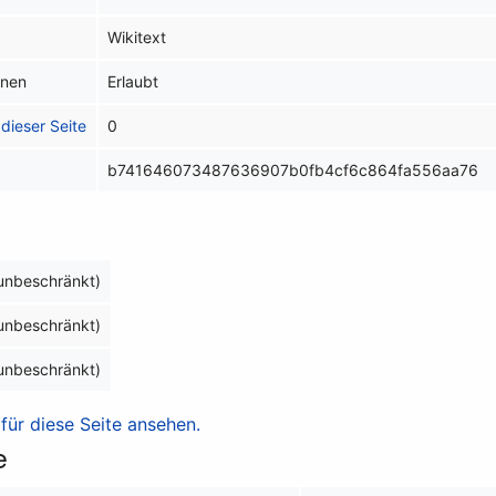
Wikitext
inen
Erlaubt
dieser Seite
0
b741646073487636907b0fb4cf6c864fa556aa76
(unbeschränkt)
(unbeschränkt)
(unbeschränkt)
ür diese Seite ansehen.
e