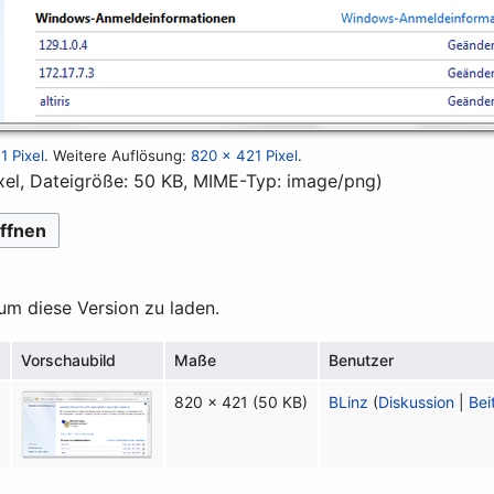
1 Pixel
.
Weitere Auflösung:
820 × 421 Pixel
.
xel, Dateigröße: 50 KB, MIME-Typ:
image/png
)
ffnen
 um diese Version zu laden.
Vorschaubild
Maße
Benutzer
2
820 × 421
(50 KB)
BLinz
(
Diskussion
|
Bei