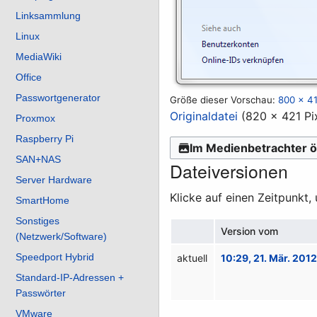
Linksammlung
Linux
MediaWiki
Office
Passwortgenerator
Größe dieser Vorschau:
800 × 41
Originaldatei
(820 × 421 Pi
Proxmox
Raspberry Pi
Im Medienbetrachter ö
SAN+NAS
Dateiversionen
Server Hardware
Klicke auf einen Zeitpunkt,
SmartHome
Sonstiges
Version vom
(Netzwerk/Software)
Speedport Hybrid
aktuell
10:29, 21. Mär. 201
Standard-IP-Adressen +
Passwörter
VMware