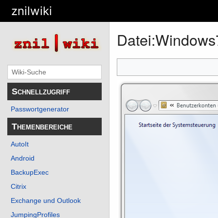
znilwiki
Datei
:
Windows7
Schnellzugriff
Passwortgenerator
Themenbereiche
AutoIt
Android
BackupExec
Citrix
Exchange und Outlook
JumpingProfiles