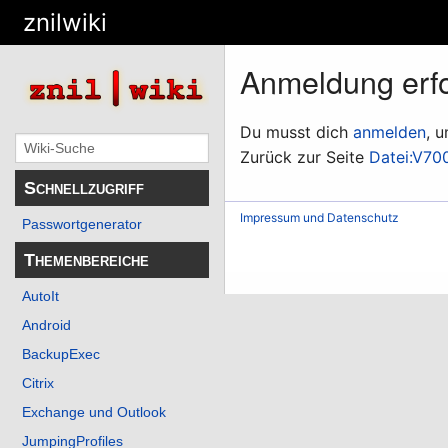
znilwiki
Anmeldung erfo
Du musst dich
anmelden
, 
Zurück zur Seite
Datei:V70
Schnellzugriff
Impressum und Datenschutz
Passwortgenerator
Themenbereiche
AutoIt
Android
BackupExec
Citrix
Exchange und Outlook
JumpingProfiles