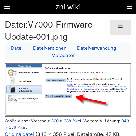
znilwiki
Datei
:
V7000-Firmware-
Update-001.png
Datei
Dateiversionen
Dateiverwendung
Metadaten
Größe dieser Vorschau:
800 × 338 Pixel
.
Weitere Auflösung:
843
× 356 Pixel
.
Originaldatei
(843 × 356 Pixel, Dateigröße: 47 KB,