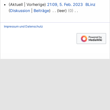
5.
Aktuell
Vorherige
21:09, 5. Feb. 2023
BLinz
Februar
Diskussion
Beiträge
leer
0
2023
K
e
Impressum und Datenschutz
i
n
e
B
e
a
r
b
e
i
t
u
n
g