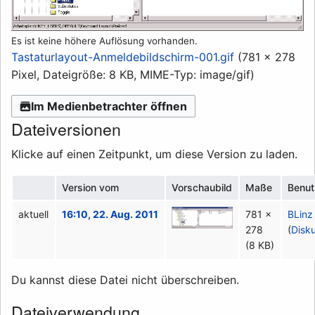
Es ist keine höhere Auflösung vorhanden.
Tastaturlayout-Anmeldebildschirm-001.gif
(781 × 278
Pixel, Dateigröße: 8 KB, MIME-Typ:
image/gif
)
Im Medienbetrachter öffnen
Dateiversionen
Klicke auf einen Zeitpunkt, um diese Version zu laden.
Version vom
Vorschaubild
Maße
Benut
aktuell
16:10, 22. Aug. 2011
781 ×
BLinz
278
(
Disk
(8 KB)
Du kannst diese Datei nicht überschreiben.
Dateiverwendung