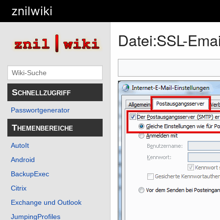
znilwiki
Datei
:
SSL-Emai
Schnellzugriff
Passwortgenerator
Themenbereiche
AutoIt
Android
BackupExec
Citrix
Exchange und Outlook
JumpingProfiles