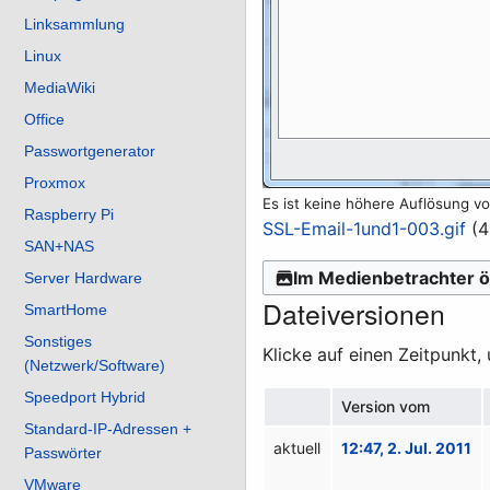
Linksammlung
Linux
MediaWiki
Office
Passwortgenerator
Proxmox
Es ist keine höhere Auflösung v
Raspberry Pi
SSL-Email-1und1-003.gif
(4
SAN+NAS
Im Medienbetrachter ö
Server Hardware
Dateiversionen
SmartHome
Sonstiges
Klicke auf einen Zeitpunkt,
(Netzwerk/Software)
Speedport Hybrid
Version vom
Standard-IP-Adressen +
aktuell
12:47, 2. Jul. 2011
Passwörter
VMware