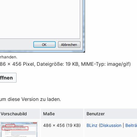
orhanden.
86 × 456 Pixel, Dateigröße: 19 KB, MIME-Typ:
image/gif
)
ffnen
 um diese Version zu laden.
Vorschaubild
Maße
Benutzer
486 × 456
(19 KB)
BLinz
(
Diskussion
|
Beitr