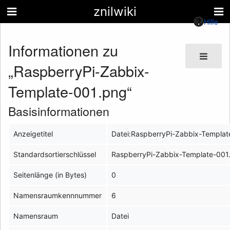
znilwiki
Hilfe
Informationen zu
„RaspberryPi-Zabbix-
Template-001.png“
Basisinformationen
Anzeigetitel
Datei:RaspberryPi-Zabbix-Templa
Standardsortierschlüssel
RaspberryPi-Zabbix-Template-001
Seitenlänge (in Bytes)
0
Namensraumkennnummer
6
Namensraum
Datei