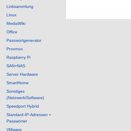
n
Linksammlung
e
Linux
B
MediaWiki
e
Office
a
Passwortgenerator
r
Proxmox
b
e
Raspberry Pi
i
SAN+NAS
t
Server Hardware
u
SmartHome
n
Sonstiges
g
(Netzwerk/Software)
s
Speedport Hybrid
z
Standard-IP-Adressen +
u
Passwörter
s
VMware
a