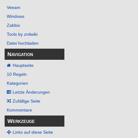
m
Veeam
m
Windows
e
Zabbix
n
Tools by znilwiki
f
Datei hochladen
a
s
Navigation
s
Hauptseite
u
10 Regeln
n
Kategorien
g
Letzte Änderungen
Zufällige Seite
Kommentare
Werkzeuge
Links auf diese Seite