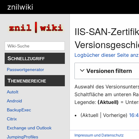
znilwiki
IIS-SAN-Zertif
Versionsgeschi
Logbücher dieser Seite an
Schnellzugriff
Passwortgenerator
Versionen filtern
Themenbereiche
Auswahl des Versionsunters
AutoIt
Schaltfläche am unteren Ra
Android
Legende:
(Aktuell)
= Unters
BackupExec
10.
Aktuell
Vorherige
16:4
Citrix
Januar
K
Exchange und Outlook
2013
e
Impressum und Datenschutz
JumpingProfiles
i