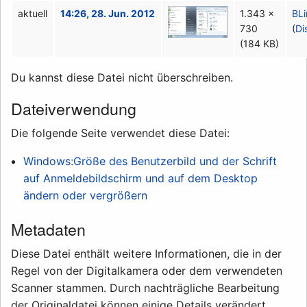
aktuell
14:26, 28. Jun. 2012
1.343 ×
BLi
730
(
Di
(184 KB)
Du kannst diese Datei nicht überschreiben.
Dateiverwendung
Die folgende Seite verwendet diese Datei:
Windows:Größe des Benutzerbild und der Schrift
auf Anmeldebildschirm und auf dem Desktop
ändern oder vergrößern
Metadaten
Diese Datei enthält weitere Informationen, die in der
Regel von der Digitalkamera oder dem verwendeten
Scanner stammen. Durch nachträgliche Bearbeitung
der Originaldatei können einige Details verändert