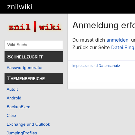
znilwiki
Anmeldung erfo
Du musst dich
anmelden
, 
Zurück zur Seite
Datei:Ein
Schnellzugriff
Impressum und Datenschutz
Passwortgenerator
Themenbereiche
AutoIt
Android
BackupExec
Citrix
Exchange und Outlook
JumpingProfiles