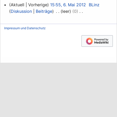
6.
Aktuell
Vorherige
15:55, 6. Mai 2012
BLinz
Mai
Diskussion
Beiträge
leer
0
2012
K
e
Impressum und Datenschutz
i
n
e
B
e
a
r
b
e
i
t
u
n
g