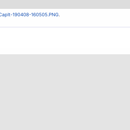
pCapIt-190408-160505.PNG
.