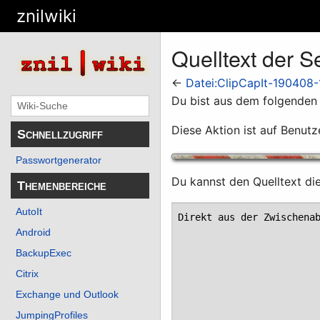
znilwiki
Quelltext der 
←
Datei:ClipCapIt-190408
Du bist aus dem folgenden G
Diese Aktion ist auf Benutz
Schnellzugriff
Passwortgenerator
Du kannst den Quelltext di
Themenbereiche
AutoIt
Android
BackupExec
Citrix
Exchange und Outlook
JumpingProfiles