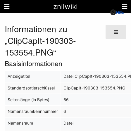
znilwiki
Hilfe
Informationen zu
„ClipCapIt-190303-
153554.PNG“
Basisinformationen
Anzeigetitel
Datei:ClipCapIt-190303-153554.
Standardsortierschlüssel
ClipCapIt-190303-153554.PNG
Seitenlänge (in Bytes)
66
Namensraumkennnummer
6
Namensraum
Datei