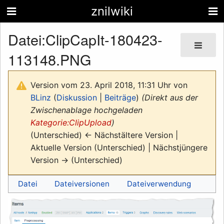
znilwiki
Datei
:
ClipCapIt-180423-
113148.PNG
Version vom 23. April 2018, 11:31 Uhr von
BLinz
(
Diskussion
|
Beiträge
)
(Direkt aus der
Zwischenablage hochgeladen
Kategorie:ClipUpload
)
(Unterschied) ← Nächstältere Version |
Aktuelle Version (Unterschied) | Nächstjüngere
Version → (Unterschied)
Datei
Dateiversionen
Dateiverwendung