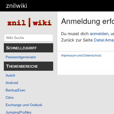
znilwiki
Anmeldung erfo
Du musst dich
anmelden
, 
Zurück zur Seite
Datei:Ama
Schnellzugriff
Impressum und Datenschutz
Passwortgenerator
Themenbereiche
AutoIt
Android
BackupExec
Citrix
Exchange und Outlook
JumpingProfiles