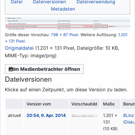
Datei
Dateiversionen
Dateiverwendung
Metadaten
Größe dieser Vorschau:
798 × 87 Pixel
.
Weitere Auflösung:
1.201
× 131 Pixel
.
Originaldatei
(1.201 × 131 Pixel, Dateigröße: 10 KB,
MIME-Typ:
image/png
)
Im Medienbetrachter öffnen
Dateiversionen
Klicke auf einen Zeitpunkt, um diese Version zu laden.
Version vom
Vorschaubild
Maße
Benut
aktuell
20:54, 9. Apr. 2014
1.201 ×
BLinz
131
(
Disk
(10 KB)