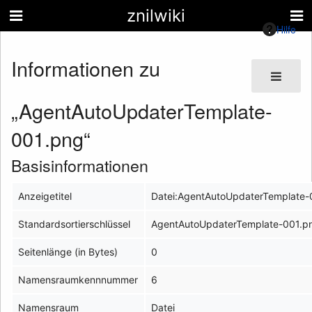
znilwiki
Hilfe
Informationen zu
„AgentAutoUpdaterTemplate-
001.png“
Basisinformationen
Anzeigetitel
Datei:AgentAutoUpdaterTemplate-
Standardsortierschlüssel
AgentAutoUpdaterTemplate-001.p
Seitenlänge (in Bytes)
0
Namensraumkennnummer
6
Namensraum
Datei