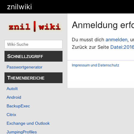
znilwiki
Anmeldung erfo
Du musst dich
anmelden
, 
Zurück zur Seite
Datei:201
Schnellzugriff
Impressum und Datenschutz
Passwortgenerator
Themenbereiche
AutoIt
Android
BackupExec
Citrix
Exchange und Outlook
JumpingProfiles