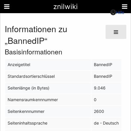
znilwiki
Hilfe
Informationen zu
„BannedIP“
Basisinformationen
Anzeigetitel
BannedIP
Standardsortierschlüssel
BannedIP
Seitenlänge (in Bytes)
9.046
Namensraumkennnummer
0
Seitenkennnummer
2600
Seiteninhaltssprache
de - Deutsch