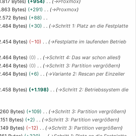
3.817 Bytes
+954
→
Proxmox
.863 Bytes
+291
→
Proxmox
2.572 Bytes
+88
2.484 Bytes
+30
→
Schritt 1: Platz an die Festplatte
2.454 Bytes
−10
→
Festplatte im laufenden Betrieb
2.464 Bytes
0
→
Schritt 4: Das war schon alles!
2.464 Bytes
0
→
Schritt 3: Partition vergrößern
2.464 Bytes
+6
→
Variante 2: Rescan per Einzeiler
2.458 Bytes
+1.198
→
Schritt 2: Betriebssystem die
.260 Bytes
+109
→
Schritt 3: Partition vergrößern
.151 Bytes
+2
→
Schritt 3: Partition vergrößern
.149 Bytes
−12
→
Schritt 3: Partition vergrößern
.161 Bytes
+320
→
Schritt 1: Platz an die Festplatte