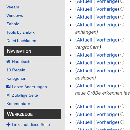
Aktuell
Vorherige
e
b
n
Veeam
Aktuell
Vorherige
i
e
e
Windows
Aktuell
Vorherige
t
i
B
K
Zabbix
u
Aktuell
Vorherige
t
e
e
n
anhängen
u
Tools by znilwiki
a
i
g
n
Aktuell
Vorherige
Datei hochladen
r
n
s
g
vergrößern
b
Navigation
e
z
s
Aktuell
Vorherige
e
B
u
z
Hauptseite
Aktuell
Vorherige
i
e
s
u
Aktuell
Vorherige
10 Regeln
t
a
a
s
auslösen
u
Kategorien
r
m
a
Aktuell
Vorherige
n
Letzte Änderungen
b
m
m
neue Größe erkennen las
g
Zufällige Seite
e
e
m
s
i
Kommentare
n
13.
e
Aktuell
Vorherige
z
t
f
n
Mai
Werkzeuge
Aktuell
Vorherige
u
u
a
f
2026
Aktuell
Vorherige
s
Links auf diese Seite
n
s
a
a
Aktuell
Vorherige