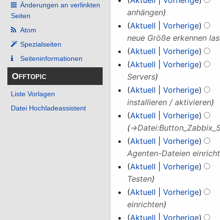
g
s
Änderungen an verlinkten
s
m
anhängen
s
Seiten
u
s
m
Aktuell
Vorherige
z
n
Atom
u
e
neue Größe erkennen las
u
g
n
Spezialseiten
n
Aktuell
Vorherige
s
g
Seiten­­informationen
f
Aktuell
Vorherige
a
a
Offtopic
Servers
m
s
Aktuell
Vorherige
m
Liste Vorlagen
s
installieren / aktivieren
e
Datei Hochladeassistent
u
n
Aktuell
Vorherige
n
f
→
Datei:Button_Zabbix_
g
a
Aktuell
Vorherige
s
Agenten-Dateien einrich
s
Aktuell
Vorherige
u
Testen
n
Aktuell
Vorherige
g
einrichten
Aktuell
Vorherige