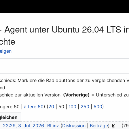
 Agent unter Ubuntu 26.04 LTS ins
chte
zeigen
chieds: Markiere die Radiobuttons der zu vergleichenden V
nd.
chied zur aktuellen Version,
(Vorherige)
= Unterschied zu
üngere 50
|
ältere 50
) (
20
|
50
|
100
|
250
|
500
)
22:29, 3. Jul. 2026
BLinz
Diskussion
Beiträge
79
K