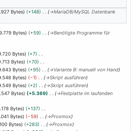
.927 Bytes
+148
→
MariaDB/MySQL Datenbank
9.779 Bytes
+59
→
Benötigte Programme für
9.720 Bytes
+7
9.713 Bytes
+70
9.643 Bytes
+95
→
Variante B: manuell von Hand
9.548 Bytes
−1
→
Skript ausführen
9.549 Bytes
+2
→
Skript ausführen
.547 Bytes
+5.369
→
Festplatte im laufenden
.178 Bytes
+137
.041 Bytes
−59
→
Proxmox
.100 Bytes
+283
→
Proxmox