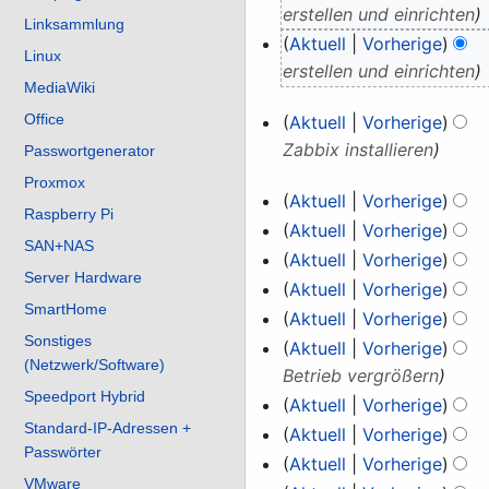
Juli
erstellen und einrichten
Linksammlung
2026
Aktuell
Vorherige
Linux
erstellen und einrichten
MediaWiki
20.
Office
Aktuell
Vorherige
Mai
Zabbix installieren
Passwortgenerator
2026
Proxmox
15.
Aktuell
Vorherige
Raspberry Pi
Mai
K
Aktuell
Vorherige
SAN+NAS
2026
e
K
Aktuell
Vorherige
Server Hardware
i
e
Aktuell
Vorherige
n
i
SmartHome
Aktuell
Vorherige
e
n
Sonstiges
Aktuell
Vorherige
B
e
(Netzwerk/Software)
Betrieb vergrößern
e
B
Speedport Hybrid
Aktuell
Vorherige
a
e
Standard-IP-Adressen +
K
Aktuell
Vorherige
r
a
Passwörter
e
Aktuell
Vorherige
b
r
i
VMware