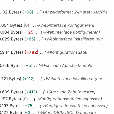
.102 Bytes
+98
→
Anzeigeformat 24h statt AM/PM
.004 Bytes
0
→
Webinterface konfigurieren
3.004 Bytes
−25
→
Webinterface konfigurieren
3.029 Bytes
+85
→
Webinterface installieren (nur
2.944 Bytes
−782
→
Konfigurationsdatei
3.726 Bytes
+5
→
Fehlende Apache Module
.721 Bytes
+112
→
Webinterface installieren (nur
3.609 Bytes
+412
→
Start von Zabbix testen
.197 Bytes
0
→
Konfigurationsdateien anpassen
3.197 Bytes
+75
→
Konfigurationsdateien anpassen
3.122 Bytes
+3
→
MariaDB/MySQL Datenbank