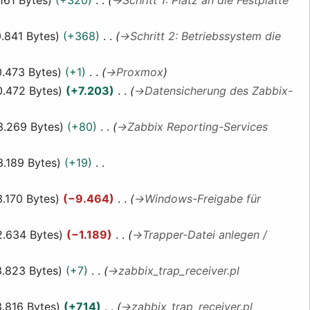
.841 Bytes
+368
→
Schritt 2: Betriebssystem die
0.473 Bytes
+1
→
Proxmox
0.472 Bytes
+7.203
→
Datensicherung des Zabbix-
3.269 Bytes
+80
→
Zabbix Reporting-Services
3.189 Bytes
+19
3.170 Bytes
−9.464
→
Windows-Freigabe für
2.634 Bytes
−1.189
→
Trapper-Datei anlegen /
3.823 Bytes
+7
→
zabbix_trap_receiver.pl
3.816 Bytes
+714
→
zabbix_trap_receiver.pl