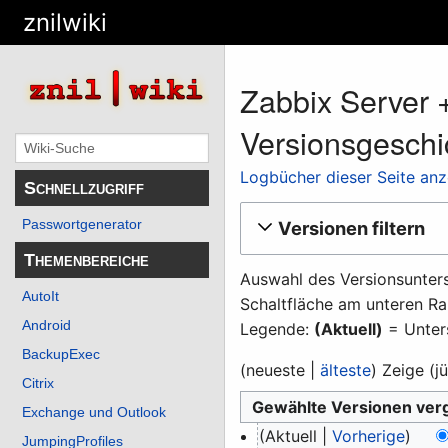
znilwiki
Zabbix Server +
Versionsgeschi
Logbücher dieser Seite an
Schnellzugriff
Passwortgenerator
Versionen filtern
Themenbereiche
Auswahl des Versionsunters
AutoIt
Schaltfläche am unteren Ra
Android
Legende:
(Aktuell)
= Unters
BackupExec
(
neueste
|
älteste
) Zeige (
j
Citrix
Exchange und Outlook
3.
Aktuell
Vorherige
JumpingProfiles