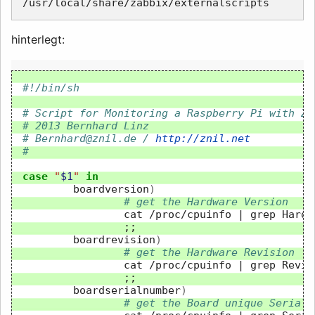
hinterlegt:
#!/bin/sh
# Script for Monitoring a Raspberry Pi with Za
# 2013 Bernhard Linz
# Bernhard@znil.de / 
http://znil.net
#
case
"
$1
"
in
boardversion
)
# get the Hardware Version
cat
/proc/cpuinfo
|
grep
Hardw
;;
boardrevision
)
# get the Hardware Revision
cat
/proc/cpuinfo
|
grep
Revis
;;
boardserialnumber
)
# get the Board unique Serial 