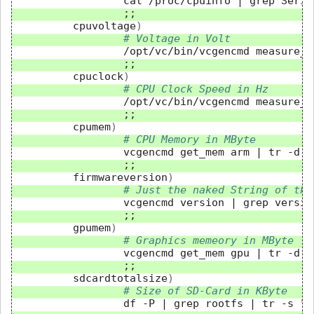
cat
/proc/cpuinfo
|
grep
Seria
;;
cpuvoltage
)
# Voltage in Volt
/opt/vc/bin/vcgencmd
measure_v
;;
cpuclock
)
# CPU Clock Speed in Hz
/opt/vc/bin/vcgencmd
measure_c
;;
cpumem
)
# CPU Memory in MByte
vcgencmd
get_mem
arm
|
tr
-d
"
;;
firmwareversion
)
# Just the naked String of the
vcgencmd
version
|
grep
versio
;;
gpumem
)
# Graphics memeory in MByte
vcgencmd
get_mem
gpu
|
tr
-d
"
;;
sdcardtotalsize
)
# Size of SD-Card in KByte
df
-P
|
grep
rootfs
|
tr
-s
" 