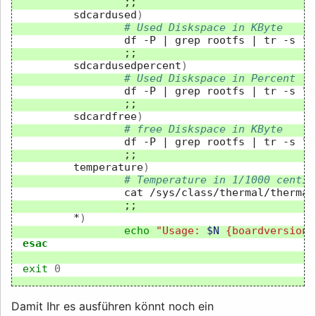
;;
sdcardused
)
# Used Diskspace in KByte
df
-P
|
grep
rootfs
|
tr
-s
" 
;;
sdcardusedpercent
)
# Used Diskspace in Percent
df
-P
|
grep
rootfs
|
tr
-s
" 
;;
sdcardfree
)
# free Diskspace in KByte
df
-P
|
grep
rootfs
|
tr
-s
" 
;;
temperature
)
# Temperature in 1/1000 centig
cat
;;
*
)
echo
"Usage: 
$N
 {boardversion|
esac
exit
0
Damit Ihr es ausführen könnt noch ein