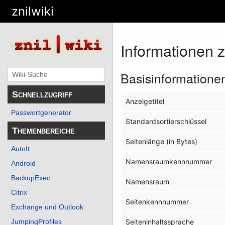
znilwiki
Informationen z
Basisinformatione
Schnellzugriff
Anzeigetitel
Passwortgenerator
Standardsortierschlüssel
Themenbereiche
Seitenlänge (in Bytes)
AutoIt
Namensraumkennnummer
Android
BackupExec
Namensraum
Citrix
Seitenkennnummer
Exchange und Outlook
JumpingProfiles
Seiteninhaltssprache