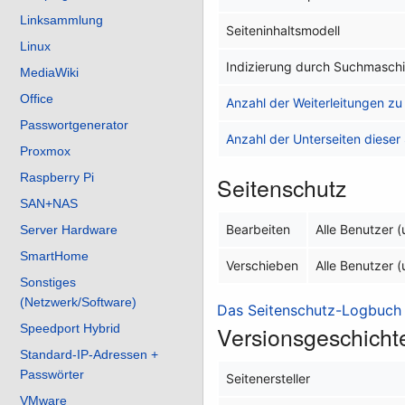
Linksammlung
Seiteninhaltsmodell
Linux
Indizierung durch Suchmasch
MediaWiki
Office
Anzahl der Weiterleitungen zu 
Passwortgenerator
Anzahl der Unterseiten dieser 
Proxmox
Raspberry Pi
Seitenschutz
SAN+NAS
Bearbeiten
Alle Benutzer 
Server Hardware
SmartHome
Verschieben
Alle Benutzer 
Sonstiges
(Netzwerk/Software)
Das Seitenschutz-Logbuch f
Speedport Hybrid
Versionsgeschicht
Standard-IP-Adressen +
Passwörter
Seitenersteller
VMware