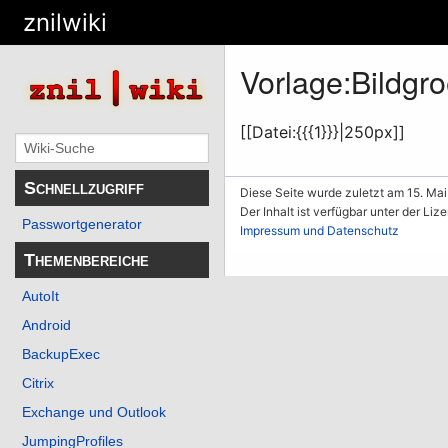
znilwiki
Vorlage
:
Bildgr
[[Datei:{{{1}}}|250px]]
Schnellzugriff
Diese Seite wurde zuletzt am 15. Mai
Der Inhalt ist verfügbar unter der Liz
Passwortgenerator
Impressum und Datenschutz
Themenbereiche
AutoIt
Android
BackupExec
Citrix
Exchange und Outlook
JumpingProfiles