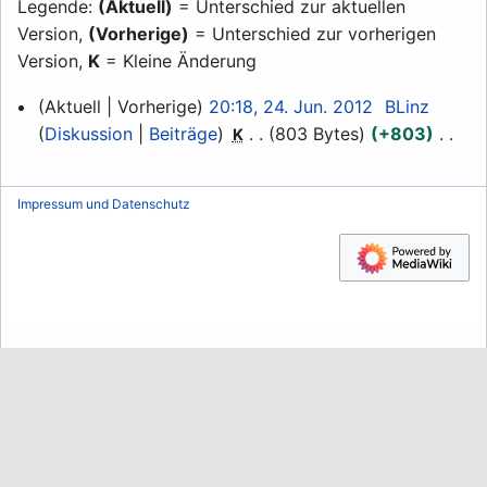
Legende:
(Aktuell)
= Unterschied zur aktuellen
Version,
(Vorherige)
= Unterschied zur vorherigen
Version,
K
= Kleine Änderung
24.
Aktuell
Vorherige
20:18, 24. Jun. 2012
BLinz
Juni
Diskussion
Beiträge
803 Bytes
+803
K
2012
K
e
Impressum und Datenschutz
i
n
e
B
e
a
r
b
e
i
t