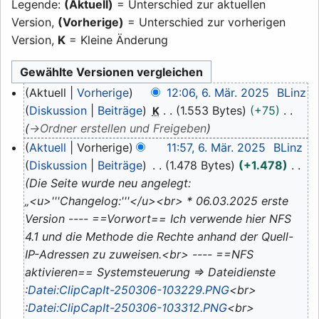
Legende:
(Aktuell)
= Unterschied zur aktuellen
Version,
(Vorherige)
= Unterschied zur vorherigen
Version,
K
= Kleine Änderung
6.
Aktuell
Vorherige
12:06, 6. Mär. 2025
BLinz
März
Diskussion
Beiträge
1.553 Bytes
+75
K
2025
→
Ordner erstellen und Freigeben
Aktuell
Vorherige
11:57, 6. Mär. 2025
BLinz
Diskussion
Beiträge
1.478 Bytes
+1.478
Die Seite wurde neu angelegt:
„<u>'''Changelog:'''</u><br> * 06.03.2025 erste
Version ---- ==Vorwort== Ich verwende hier NFS
4.1 und die Methode die Rechte anhand der Quell-
IP-Adressen zu zuweisen.<br> ---- ==NFS
aktivieren== Systemsteuerung => Dateidienste
:
Datei:ClipCapIt-250306-103229.PNG
<br>
:
Datei:ClipCapIt-250306-103312.PNG
<br>