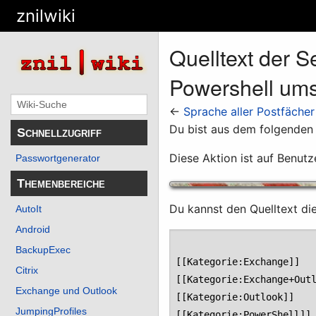
znilwiki
Quelltext der S
Powershell ums
←
Sprache aller Postfäche
Du bist aus dem folgenden G
Schnellzugriff
Diese Aktion ist auf Benutz
Passwortgenerator
Themenbereiche
Du kannst den Quelltext di
AutoIt
Android
BackupExec
Citrix
Exchange und Outlook
JumpingProfiles