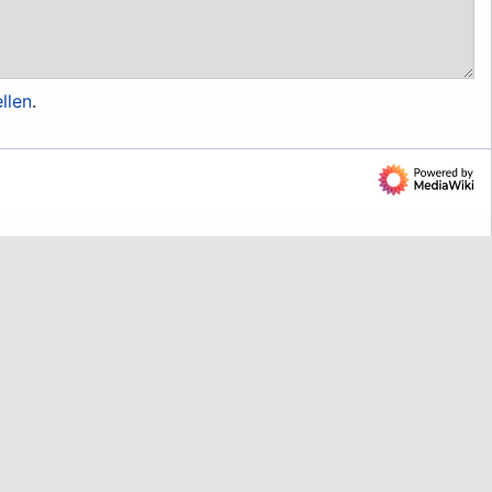
llen
.