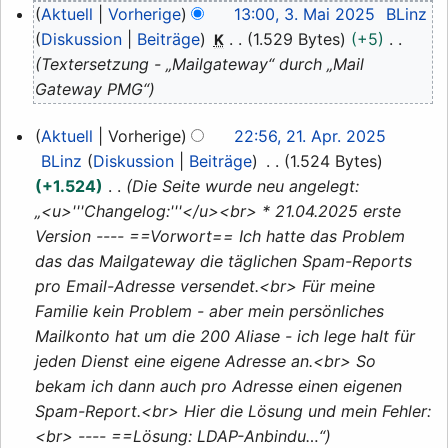
Aktuell
Vorherige
13:00, 3. Mai 2025
BLinz
Diskussion
Beiträge
1.529 Bytes
+5
K
Textersetzung - „Mailgateway“ durch „Mail
Gateway PMG“
21.
Aktuell
Vorherige
22:56, 21. Apr. 2025
April
BLinz
Diskussion
Beiträge
1.524 Bytes
2025
+1.524
Die Seite wurde neu angelegt:
„<u>'''Changelog:'''</u><br> * 21.04.2025 erste
Version ---- ==Vorwort== Ich hatte das Problem
das das Mailgateway die täglichen Spam-Reports
pro Email-Adresse versendet.<br> Für meine
Familie kein Problem - aber mein persönliches
Mailkonto hat um die 200 Aliase - ich lege halt für
jeden Dienst eine eigene Adresse an.<br> So
bekam ich dann auch pro Adresse einen eigenen
Spam-Report.<br> Hier die Lösung und mein Fehler:
<br> ---- ==Lösung: LDAP-Anbindu…“