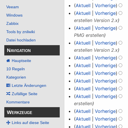
e
Juni
b
t
n
Aktuell
Vorherige
B
e
Veeam
i
e
u
2025
g
e
Aktuell
Vorherige
B
Windows
t
i
n
s
a
erstellen Version 2.x
e
Zabbix
u
t
g
z
r
a
Aktuell
Vorherige
n
Tools by znilwiki
u
s
u
b
r
PMG erstellen
g
n
z
Datei hochladen
s
e
b
Aktuell
Vorherige
s
g
u
a
i
e
erstellen Version 2.x
Navigation
z
s
s
m
t
i
Aktuell
Vorherige
u
z
Hauptseite
a
m
u
t
Aktuell
Vorherige
s
u
m
e
10 Regeln
n
u
Aktuell
Vorherige
a
s
m
n
g
n
Kategorien
Aktuell
Vorherige
m
a
e
f
s
g
Letzte Änderungen
Aktuell
Vorherige
m
m
n
a
z
s
Zufällige Seite
K
e
Aktuell
Vorherige
m
f
s
u
z
e
Kommentare
n
erstellen
e
a
s
s
u
i
f
n
Aktuell
Vorherige
s
Werkzeuge
u
a
s
n
a
f
s
Aktuell
Vorherige
n
m
a
Links auf diese Seite
e
s
a
u
g
Aktuell
Vorherige
m
m