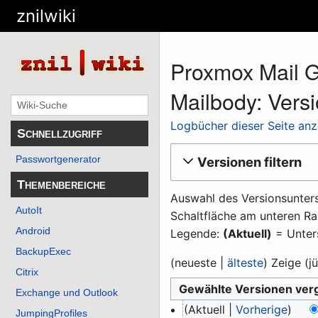
znilwiki
Proxmox Mail G
Mailbody: Vers
Logbücher dieser Seite an
Schnellzugriff
Passwortgenerator
Versionen filtern
Themenbereiche
Auswahl des Versionsunters
AutoIt
Schaltfläche am unteren Ra
Android
Legende:
(Aktuell)
= Unters
BackupExec
(
neueste
|
älteste
) Zeige (
j
Citrix
Exchange und Outlook
9.
Aktuell
Vorherige
JumpingProfiles