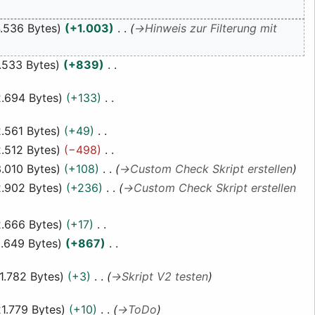
.536 Bytes
+1.003
→
Hinweis zur Filterung mit
.533 Bytes
+839
.694 Bytes
+133
.561 Bytes
+49
.512 Bytes
−498
.010 Bytes
+108
→
Custom Check Skript erstellen
.902 Bytes
+236
→
Custom Check Skript erstellen
.666 Bytes
+17
.649 Bytes
+867
1.782 Bytes
+3
→
Skript V2 testen
21.779 Bytes
+10
→
ToDo