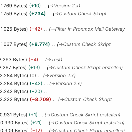
21.769 Bytes
+10
→
Version 2.x
21.759 Bytes
+734
→
Custom Check Skript
21.025 Bytes
−42
→
Filter in Proxmox Mail Gateway
21.067 Bytes
+8.774
→
Custom Check Skript
2.293 Bytes
−4
→
Test
2.297 Bytes
+13
→
Custom Check Skript erstellen
12.284 Bytes
0
→
Version 2.x
12.284 Bytes
+42
→
Version 2.x
12.242 Bytes
+20
12.222 Bytes
−8.709
→
Custom Check Skript
0.931 Bytes
+1
→
Custom Check Skript erstellen
0.930 Bytes
+21
→
Custom Check Skript erstellen
0.909 Bytes
−12
→
Custom Check Skript erstellen