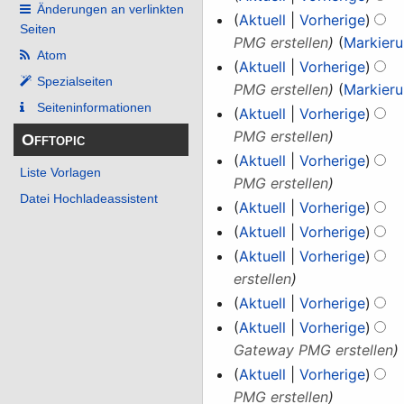
B
Änderungen an verlinkten
s
s
n
e
Aktuell
Vorherige
m
Seiten
e
u
s
g
n
PMG erstellen
Markier
e
a
Atom
n
u
f
n
Aktuell
Vorherige
r
g
n
Spezialseiten
a
f
PMG erstellen
Markier
b
g
Seiten­­informationen
s
a
Aktuell
Vorherige
e
s
s
PMG erstellen
Offtopic
i
u
s
Aktuell
Vorherige
t
Liste Vorlagen
n
u
PMG erstellen
u
g
Datei Hochladeassistent
n
Aktuell
Vorherige
n
g
K
Aktuell
Vorherige
g
e
Aktuell
Vorherige
s
i
erstellen
z
n
u
Aktuell
Vorherige
e
s
Aktuell
Vorherige
B
a
Gateway PMG erstellen
e
m
Aktuell
Vorherige
a
m
PMG erstellen