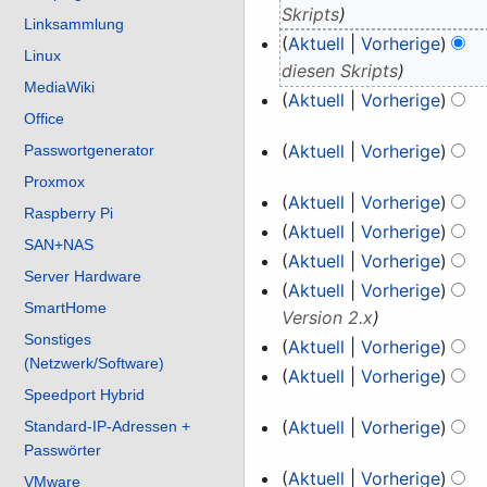
Januar
Skripts
Linksammlung
2026
Aktuell
Vorherige
Linux
diesen Skripts
MediaWiki
Aktuell
Vorherige
Office
K
7.
Aktuell
Vorherige
Passwortgenerator
e
Januar
K
i
Proxmox
5.
Aktuell
Vorherige
2026
e
n
Raspberry Pi
Januar
K
i
Aktuell
Vorherige
e
SAN+NAS
2026
e
K
n
Aktuell
Vorherige
B
Server Hardware
i
e
e
e
Aktuell
Vorherige
n
SmartHome
i
B
a
Version 2.x
e
n
e
Sonstiges
r
Aktuell
Vorherige
B
(Netzwerk/Software)
e
a
b
K
Aktuell
Vorherige
e
B
r
Speedport Hybrid
e
e
K
a
e
12.
b
i
i
Aktuell
Vorherige
Standard-IP-Adressen +
e
r
a
e
Dezember
t
Passwörter
n
i
29.
b
r
i
Aktuell
Vorherige
u
2025
e
n
VMware