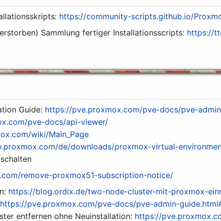
llationsskripts:
https://community-scripts.github.io/Prox
 verstorben) Sammlung fertiger Installationsscripts:
https://t
tion Guide:
https://pve.proxmox.com/pve-docs/pve-admin
ox.com/pve-docs/api-viewer/
mox.com/wiki/Main_Page
w.proxmox.com/de/downloads/proxmox-virtual-environmen
bschalten
cs.com/remove-proxmox51-subscription-notice/
en:
https://blog.ordix.de/two-node-cluster-mit-proxmox-ein
y
https://pve.proxmox.com/pve-docs/pve-admin-guide.htm
ter entfernen ohne Neuinstallation:
https://pve.proxmox.