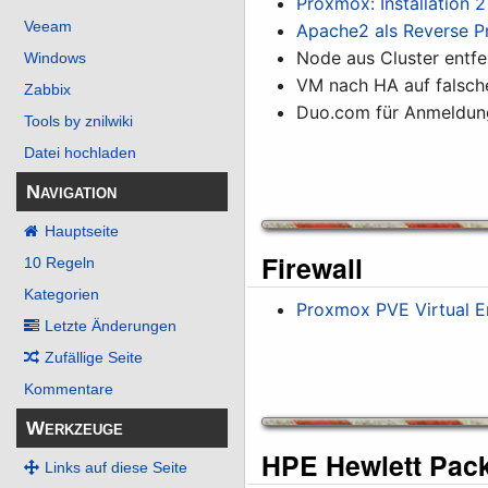
Proxmox: Installation 
Veeam
Apache2 als Reverse P
Node aus Cluster entf
Windows
VM nach HA auf falsch
Zabbix
Duo.com für Anmeldun
Tools by znilwiki
Datei hochladen
Navigation
Hauptseite
Firewall
10 Regeln
Kategorien
Proxmox PVE Virtual E
Letzte Änderungen
Zufällige Seite
Kommentare
Werkzeuge
HPE Hewlett Pack
Links auf diese Seite