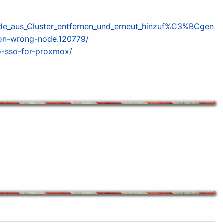
de_aus_Cluster_entfernen_und_erneut_hinzuf%C3%BCgen
on-wrong-node.120779/
o-sso-for-proxmox/