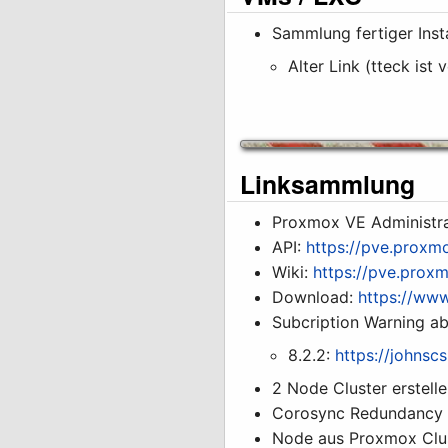
Sammlung fertiger Insta
Alter Link (tteck ist
Linksammlung
Proxmox VE Administra
API:
https://pve.proxm
Wiki:
https://pve.prox
Download:
https://ww
Subcription Warning a
8.2.2:
https://johns
2 Node Cluster erstell
Corosync Redundanc
Node aus Proxmox Clus