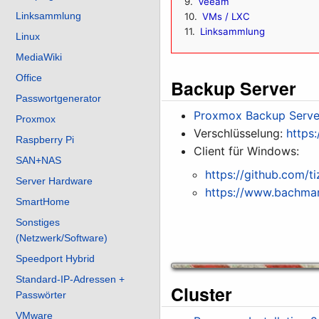
9
Veeam
Linksammlung
10
VMs / LXC
11
Linksammlung
Linux
MediaWiki
Office
Backup Server
Passwortgenerator
Proxmox Backup Server
Proxmox
Verschlüsselung:
https
Raspberry Pi
Client für Windows:
SAN+NAS
https://github.com/
Server Hardware
https://www.bachma
SmartHome
Sonstiges
(Netzwerk/Software)
Speedport Hybrid
Standard-IP-Adressen +
Cluster
Passwörter
VMware