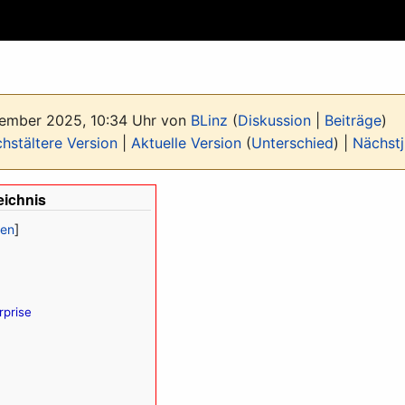
tember 2025, 10:34 Uhr von
BLinz
(
Diskussion
|
Beiträge
)
hstältere Version
|
Aktuelle Version
(
Unterschied
) |
Nächstj
eichnis
rprise
i