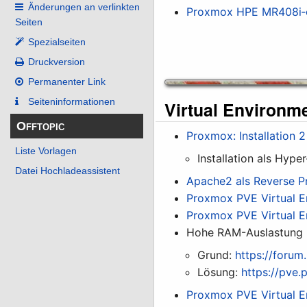
Änderungen an verlinkten
Proxmox HPE MR408i‑o
Seiten
Spezialseiten
Druckversion
Permanenter Link
Seiten­­informationen
Virtual Environm
Offtopic
Proxmox: Installation 
Liste Vorlagen
Installation als Hyp
Datei Hochladeassistent
Apache2 als Reverse P
Proxmox PVE Virtual E
Proxmox PVE Virtual E
Hohe RAM-Auslastung 
Grund:
https://foru
Lösung:
https://pve
Proxmox PVE Virtual E