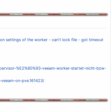
 settings of the worker - can't lock file - got timeout
pervisor-%E2%80%93-veeam-worker-startet-nicht-bzw-
y-veeam-on-pve.161423/