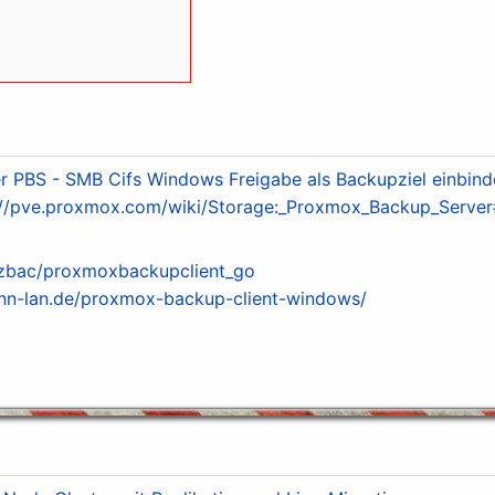
 PBS - SMB Cifs Windows Freigabe als Backupziel einbind
://pve.proxmox.com/wiki/Storage:_Proxmox_Backup_Server
tizbac/proxmoxbackupclient_go
nn-lan.de/proxmox-backup-client-windows/