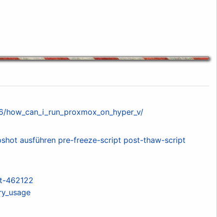
6/how_can_i_run_proxmox_on_hyper_v/
hot ausführen pre-freeze-script post-thaw-script
st-462122
ry_usage