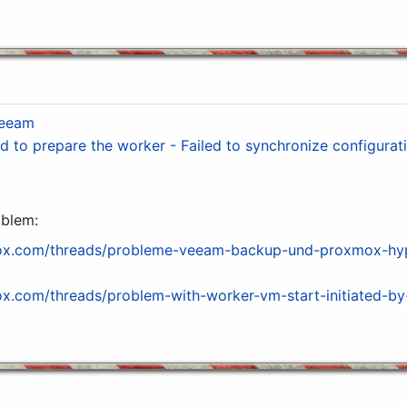
Veeam
to prepare the worker - Failed to synchronize configuration
blem:
mox.com/threads/probleme-veeam-backup-und-proxmox-hy
ox.com/threads/problem-with-worker-vm-start-initiated-b