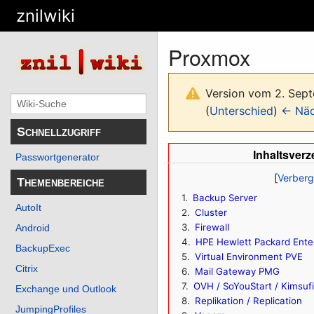
znilwiki
Proxmox
Version vom 2. Sep
(
Unterschied
)
← Näc
Schnellzugriff
Inhaltsverz
Passwortgenerator
Themenbereiche
1
Backup Server
AutoIt
2
Cluster
3
Firewall
Android
4
HPE Hewlett Packard Ente
BackupExec
5
Virtual Environment PVE
Citrix
6
Mail Gateway PMG
7
OVH / SoYouStart / Kimsuf
Exchange und Outlook
8
Replikation / Replication
JumpingProfiles