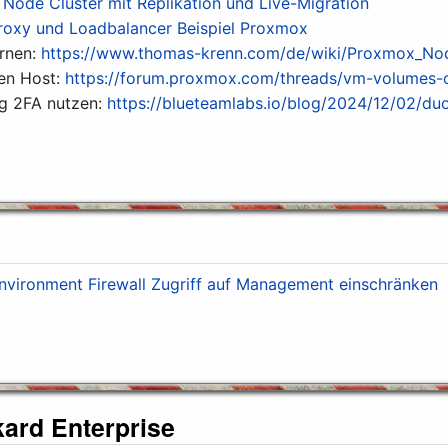
2 Node Cluster mit Replikation und Live-Migration
roxy und Loadbalancer Beispiel Proxmox
ernen:
https://www.thomas-krenn.com/de/wiki/Proxmox_No
en Host:
https://forum.proxmox.com/threads/vm-volumes-
g 2FA nutzen:
https://blueteamlabs.io/blog/2024/12/02/du
nvironment Firewall Zugriff auf Management einschränken
ard Enterprise