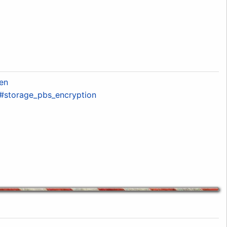
en
#storage_pbs_encryption