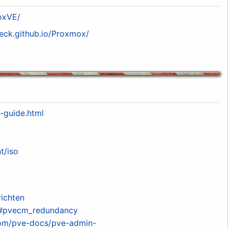
moxVE/
teck.github.io/Proxmox/
-guide.html
t/iso
richten
l#pvecm_redundancy
com/pve-docs/pve-admin-