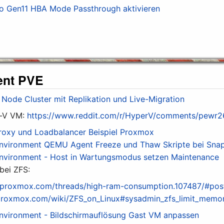
 Gen11 HBA Mode Passthrough aktivieren
ent PVE
2 Node Cluster mit Replikation und Live-Migration
er-V VM:
https://www.reddit.com/r/HyperV/comments/pewr2
roxy und Loadbalancer Beispiel Proxmox
nvironment QEMU Agent Freeze und Thaw Skripte bei Snaps
nvironment - Host in Wartungsmodus setzen Maintenance
bei ZFS:
m.proxmox.com/threads/high-ram-consumption.107487/#po
.proxmox.com/wiki/ZFS_on_Linux#sysadmin_zfs_limit_memo
nvironment - Bildschirmauflösung Gast VM anpassen