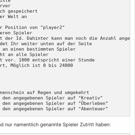
ste

ver

ch gespeichert

er Welt an

r Position von "player2"

eren Spieler

t der Id. Dahinter kann man noch die Anzahl angebe
det Ihr weiter unten auf der Seite

 an einen bestimmten Spieler

ht an alle Spieler

t vor. 1000 entspricht einer Stunde

rt, Möglich ist 0 bis 24000

nenschein auf Regen und umgekehrt

 den angegebenen Spieler auf "Kreativ"

 den angegebenen Spieler auf "Überleben"

nd nur namentlich genannte Spieler Zutritt haben: