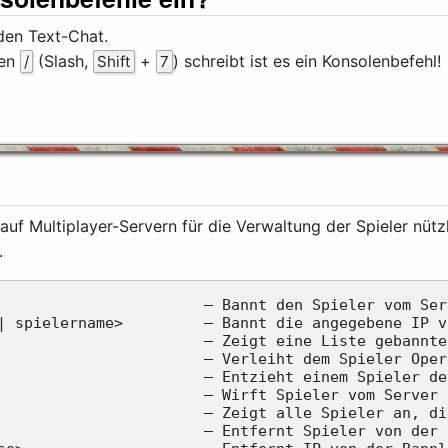
en Text-Chat.
nen
(Slash,
+
) schreibt ist es ein Konsolenbefehl!
/
Shift
7
auf Multiplayer-Servern für die Verwaltung der Spieler nütz
.
                       – Bannt den Spieler vom Serv
| spielername>         – Bannt die angegebene IP v
                       – Zeigt eine Liste gebannte
                       – Verleiht dem Spieler Oper
                       – Entzieht einem Spieler de
                       – Wirft Spieler vom Server

                       – Zeigt alle Spieler an, di
                       – Entfernt Spieler von der 