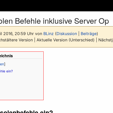
olen Befehle inklusive Server Op
il 2016, 20:59 Uhr von
BLinz
(
Diskussion
|
Beiträge
)
stältere Version | Aktuelle Version (Unterschied) | Nächs
eichnis
hle ein?
solenbefehle ein?