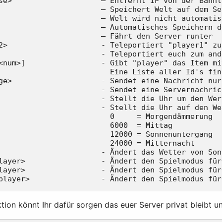
se>                    – Entfernt IP von der Bannli
                       – Speichert Welt auf dem Ser
                       – Welt wird nicht automatis
                       – Automatisches Speichern d
                       – Fährt den Server runter

2>                     - Teleportiert "player1" zu
                       - Teleportiert euch zum and
<num>]                 - Gibt "player" das Item mi
                         Eine Liste aller Id's fin
ge>                    - Sendet eine Nachricht nur
                       - Sendet eine Servernachric
                       - Stellt die Uhr um den Wer
                       - Stellt die Uhr auf den We
                         0     = Morgendämmerung

                         6000  = Mittag

                         12000 = Sonnenuntergang

                         24000 = Mitternacht

                       - Ändert das Wetter von Son
layer>                 - Ändert den Spielmodus für
layer>                 - Ändert den Spielmodus für
ion könnt Ihr dafür sorgen das euer Server privat bleibt u