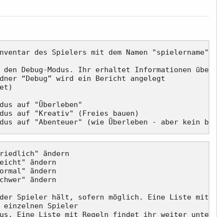
dner “Debug” wird ein Bericht angelegt

t)

dus auf "Überleben"

dus auf "Kreativ" (Freies bauen)

riedlich" ändern

eicht" ändern

ormal" ändern

chwer" ändern

der Spieler hält, sofern möglich. Eine Liste mit V
 einzelnen Spieler

us. Eine Liste mit Regeln findet ihr weiter unten
