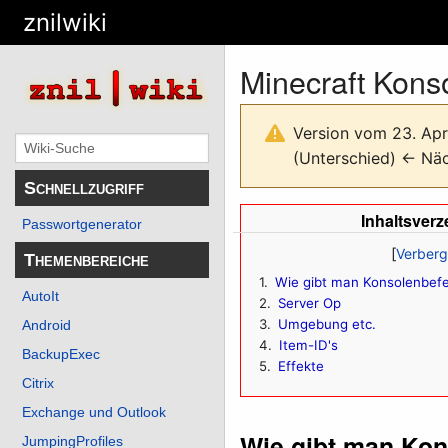
znilwiki
Minecraft Kons
Version vom 23. Apr
(Unterschied) ← Näch
Schnellzugriff
Inhaltsverz
Passwortgenerator
Themenbereiche
1
Wie gibt man Konsolenbefe
AutoIt
2
Server Op
3
Umgebung etc.
Android
4
Item-ID's
BackupExec
5
Effekte
Citrix
Exchange und Outlook
Wie gibt man Kon
JumpingProfiles