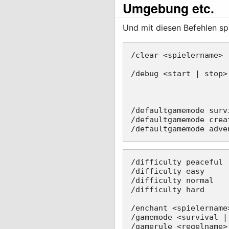
Umgebung etc.
Und mit diesen Befehlen sp
/clear <spielername>	                     - Entfernt Items aus dem Inventar des Spielers mit dem Namen "spielername"

/debug <start | stop>	                     - Startet oder deaktiviert den Debug-Modus. Ihr erhaltet Informationen über

                     
                     
/defaultgamemode surv
/defaultgamemode crea
/difficulty peaceful 
/difficulty easy     
/difficulty normal   
/difficulty hard     
/enchant <spielername
/gamemode <survival |
/gamerule <regelname>