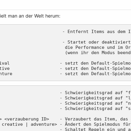
ielt man an der Welt herum:
                         die Performance und im Or
                         (wenn ihr den Modus beende
ival                   - setzt den Default-Spielmo
tive                   - setzt den Default-Spielmo
                       - Schwierigkeitsgrad auf "f
                       - Schwierigkeitsgrad auf "l
                       - Schwierigkeitsgrad auf "n
                       - Schwierigkeitsgrad auf "s
> <verzauberung ID>    - Verzaubert das Item, das 
 creative | adventure> - Ändert den Spielmodus für
                       - Schaltet Regeln ein und a