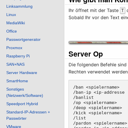
Linksammlung
Ihr öffnet mit der Taste
d
T
Linux
Sobald Ihr vor den Text ei
MediaWiki
Office
Passwortgenerator
Proxmox
Server Op
Raspberry Pi
Die folgenden Befehle sind 
SAN+NAS
Rechten verwendet werden
Server Hardware
SmartHome
/ban <spielername>   
Sonstiges
/ban-ip <ip-addresse 
(Netzwerk/Software)
/banlist             
/op <spielername>    
Speedport Hybrid
/deop <spielername>  
Standard-IP-Adressen +
/kick <spielername>  
/list                
Passwörter
/pardon <spielername>
VMware