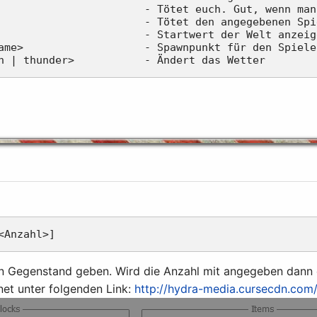
                       - Tötet euch. Gut, wenn man
                       - Tötet den angegebenen Spie
                       - Startwert der Welt anzeig
ame>                   - Spawnpunkt für den Spiele
nen Gegenstand geben. Wird die Anzahl mit angegeben dann
rnet unter folgenden Link:
http://hydra-media.cursecdn.com