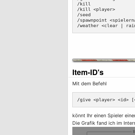
/kill                
/kill <player>       
/seed                
/spawnpoint <spielern
Item-ID's
Mit dem Befehl
könnt Ihr einen Spieler ei
Die Grafik fand ich im Inte