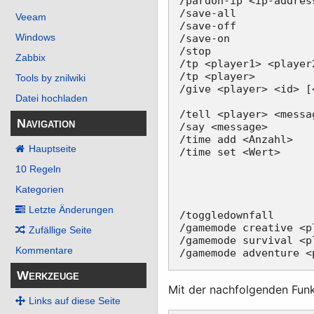
/pardon-ip <ip-addres
/save-all            
Veeam
/save-off            
Windows
/save-on             
/stop                
Zabbix
/tp <player1> <player
/tp <player>         
Tools by znilwiki
/give <player> <id> [
Datei hochladen
                     
/tell <player> <messa
Navigation
/say <message>       
/time add <Anzahl>   
Hauptseite
/time set <Wert>     
                     
10 Regeln
                     
                     
Kategorien
                     
Letzte Änderungen
/toggledownfall      
/gamemode creative <p
Zufällige Seite
/gamemode survival <p
Kommentare
Werkzeuge
Mit der nachfolgenden Funkt
Links auf diese Seite