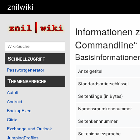
znilwiki
Informationen 
Commandline“
Basisinformatione
Schnellzugriff
Passwortgenerator
Anzeigetitel
Themenbereiche
Standardsortierschlüssel
AutoIt
Seitenlänge (in Bytes)
Android
Namensraumkennnummer
BackupExec
Citrix
Seitenkennnummer
Exchange und Outlook
Seiteninhaltssprache
JumpingProfiles