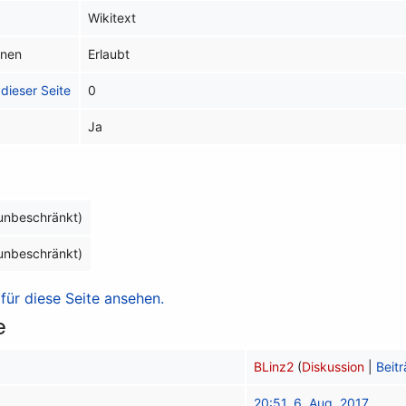
Wikitext
inen
Erlaubt
dieser Seite
0
Ja
(unbeschränkt)
(unbeschränkt)
ür diese Seite ansehen.
e
BLinz2
(
Diskussion
|
Beit
20:51, 6. Aug. 2017