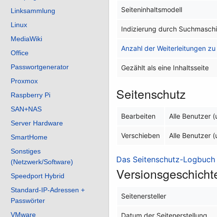
Seiteninhaltsmodell
Linksammlung
Linux
Indizierung durch Suchmasch
MediaWiki
Anzahl der Weiterleitungen zu 
Office
Passwortgenerator
Gezählt als eine Inhaltsseite
Proxmox
Seitenschutz
Raspberry Pi
SAN+NAS
Bearbeiten
Alle Benutzer 
Server Hardware
Verschieben
Alle Benutzer 
SmartHome
Sonstiges
Das Seitenschutz-Logbuch f
(Netzwerk/Software)
Versionsgeschicht
Speedport Hybrid
Standard-IP-Adressen +
Seitenersteller
Passwörter
VMware
Datum der Seitenerstellung