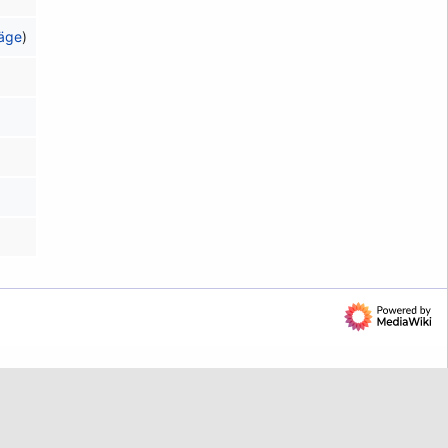
räge
)