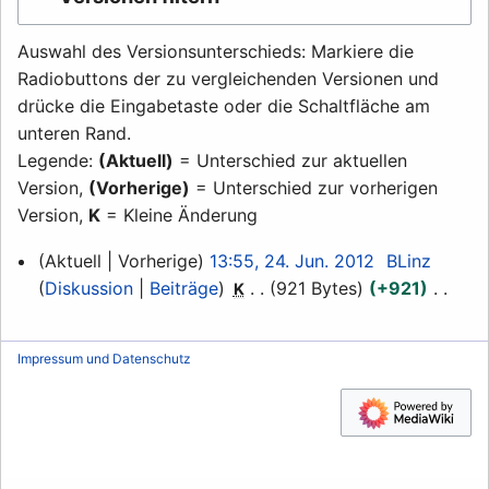
Auswahl des Versionsunterschieds: Markiere die
Radiobuttons der zu vergleichenden Versionen und
drücke die Eingabetaste oder die Schaltfläche am
unteren Rand.
Legende:
(Aktuell)
= Unterschied zur aktuellen
Version,
(Vorherige)
= Unterschied zur vorherigen
Version,
K
= Kleine Änderung
24.
Aktuell
Vorherige
13:55, 24. Jun. 2012
BLinz
Juni
Diskussion
Beiträge
921 Bytes
+921
K
2012
K
e
Impressum und Datenschutz
i
n
e
B
e