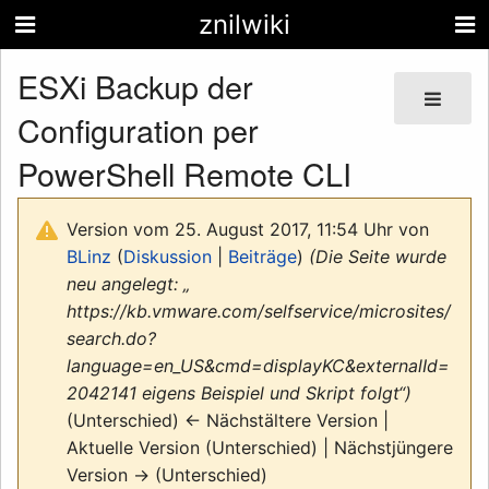
znilwiki
ESXi Backup der
Configuration per
PowerShell Remote CLI
Version vom 25. August 2017, 11:54 Uhr von
BLinz
(
Diskussion
|
Beiträge
)
(Die Seite wurde
neu angelegt: „
https://kb.vmware.com/selfservice/microsites/
search.do?
language=en_US&cmd=displayKC&externalId=
2042141 eigens Beispiel und Skript folgt“)
(Unterschied) ← Nächstältere Version |
Aktuelle Version (Unterschied) | Nächstjüngere
Version → (Unterschied)