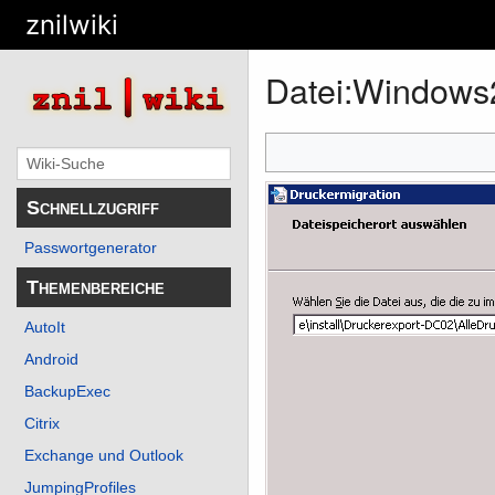
znilwiki
Datei
:
Windows2
Schnellzugriff
Passwortgenerator
Themenbereiche
AutoIt
Android
BackupExec
Citrix
Exchange und Outlook
JumpingProfiles