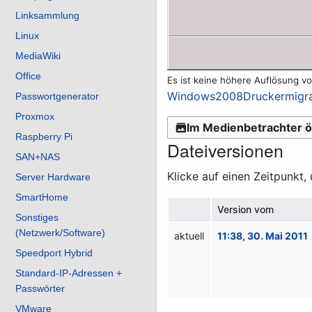
Linksammlung
Linux
MediaWiki
Office
Es ist keine höhere Auflösung v
Windows2008Druckermigrat
Passwortgenerator
Proxmox
Im Medienbetrachter ö
Raspberry Pi
Dateiversionen
SAN+NAS
Klicke auf einen Zeitpunkt,
Server Hardware
SmartHome
Version vom
Sonstiges
(Netzwerk/Software)
aktuell
11:38, 30. Mai 2011
Speedport Hybrid
Standard-IP-Adressen +
Passwörter
VMware