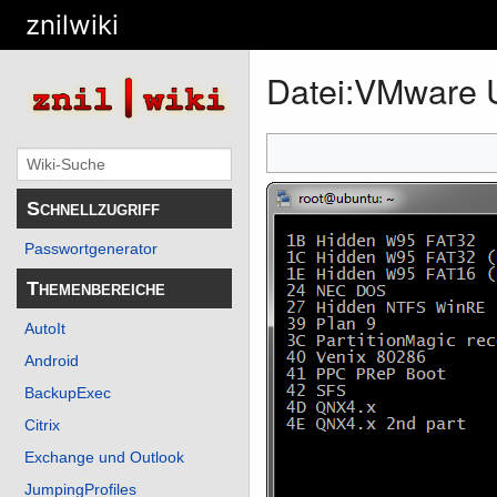
znilwiki
Datei
:
VMware U
Schnellzugriff
Passwortgenerator
Themenbereiche
AutoIt
Android
BackupExec
Citrix
Exchange und Outlook
JumpingProfiles