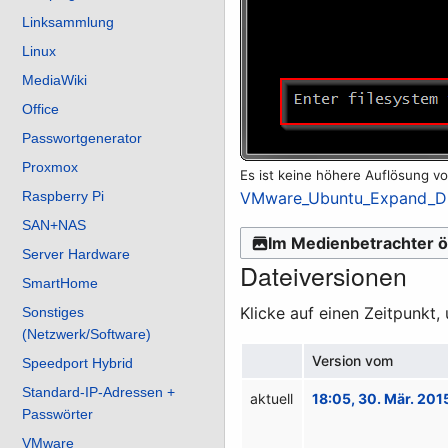
Linksammlung
Linux
MediaWiki
Office
Passwortgenerator
Proxmox
Es ist keine höhere Auflösung v
VMware_Ubuntu_Expand_Di
Raspberry Pi
SAN+NAS
Im Medienbetrachter ö
Server Hardware
Dateiversionen
SmartHome
Klicke auf einen Zeitpunkt,
Sonstiges
(Netzwerk/Software)
Version vom
Speedport Hybrid
Standard-IP-Adressen +
aktuell
18:05, 30. Mär. 201
Passwörter
VMware