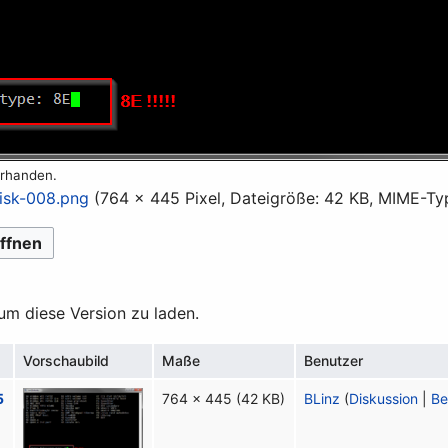
orhanden.
sk-008.png
(764 × 445 Pixel, Dateigröße: 42 KB, MIME-Ty
ffnen
 um diese Version zu laden.
Vorschaubild
Maße
Benutzer
5
764 × 445
(42 KB)
BLinz
(
Diskussion
|
Be