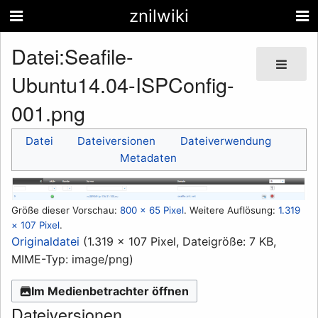
znilwiki
Datei
:
Seafile-
Ubuntu14.04-ISPConfig-
001.png
Datei
Dateiversionen
Dateiverwendung
Metadaten
Größe dieser Vorschau:
800 × 65 Pixel
.
Weitere Auflösung:
1.319
× 107 Pixel
.
Originaldatei
(1.319 × 107 Pixel, Dateigröße: 7 KB,
MIME-Typ:
image/png
)
Im Medienbetrachter öffnen
Dateiversionen