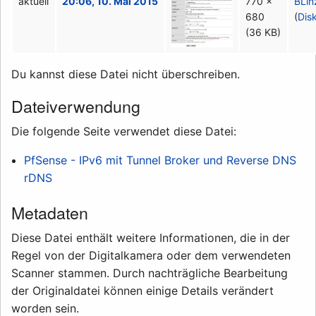
aktuell
20:06, 10. Mai 2015
770 ×
BLin
680
(
Dis
(36 KB)
Du kannst diese Datei nicht überschreiben.
Dateiverwendung
Die folgende Seite verwendet diese Datei:
PfSense - IPv6 mit Tunnel Broker und Reverse DNS
rDNS
Metadaten
Diese Datei enthält weitere Informationen, die in der
Regel von der Digitalkamera oder dem verwendeten
Scanner stammen. Durch nachträgliche Bearbeitung
der Originaldatei können einige Details verändert
worden sein.