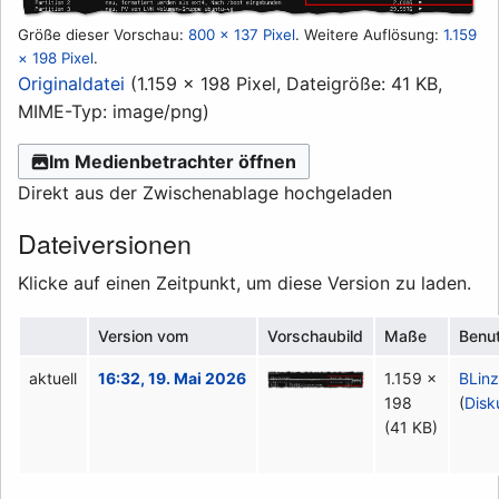
Größe dieser Vorschau:
800 × 137 Pixel
.
Weitere Auflösung:
1.159
× 198 Pixel
.
Originaldatei
(1.159 × 198 Pixel, Dateigröße: 41 KB,
MIME-Typ:
image/png
)
Im Medienbetrachter öffnen
Direkt aus der Zwischenablage hochgeladen
Dateiversionen
Klicke auf einen Zeitpunkt, um diese Version zu laden.
Version vom
Vorschaubild
Maße
Benu
aktuell
16:32, 19. Mai 2026
1.159 ×
BLin
198
(
Disk
(41 KB)