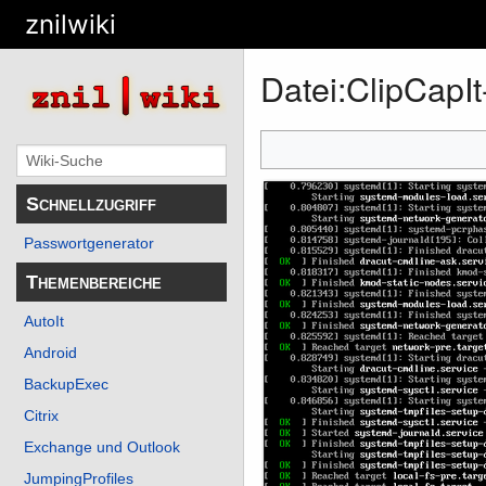
znilwiki
Datei
:
ClipCapI
Schnellzugriff
Passwortgenerator
Themenbereiche
AutoIt
Android
BackupExec
Citrix
Exchange und Outlook
JumpingProfiles