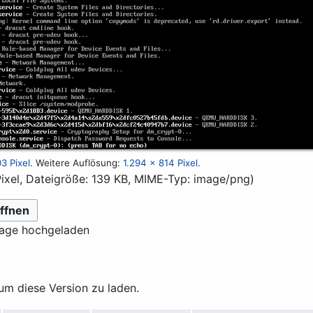
3 Pixel
.
Weitere Auflösung:
1.294 × 814 Pixel
.
Pixel, Dateigröße: 139 KB, MIME-Typ:
image/png
)
ffnen
lage hochgeladen
 um diese Version zu laden.