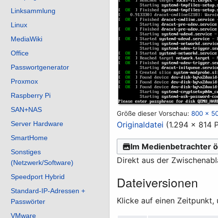
Linksammlung
Linux
MediaWiki
Office
Passwortgenerator
Proxmox
Raspberry Pi
SAN+NAS
Größe dieser Vorschau:
800 × 50
Originaldatei
(1.294 × 814 
Server Hardware
SmartHome
Im Medienbetrachter ö
Sonstiges
Direkt aus der Zwischenab
(Netzwerk/Software)
Speedport Hybrid
Dateiversionen
Standard-IP-Adressen +
Klicke auf einen Zeitpunkt,
Passwörter
VMware