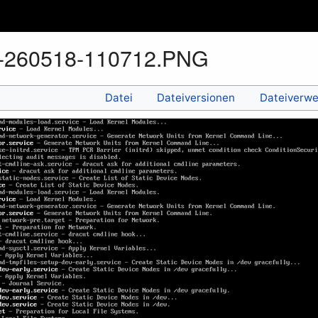
t-260518-110712.PNG
Datei
Dateiversionen
Dateiverw