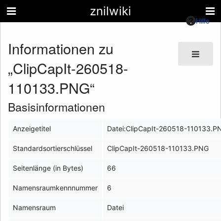
znilwiki
Hilfe
Informationen zu
„ClipCapIt-260518-
110133.PNG“
Basisinformationen
Anzeigetitel
Datei:ClipCapIt-260518-110133.P
Standardsortierschlüssel
ClipCapIt-260518-110133.PNG
Seitenlänge (in Bytes)
66
Namensraumkennnummer
6
Namensraum
Datei