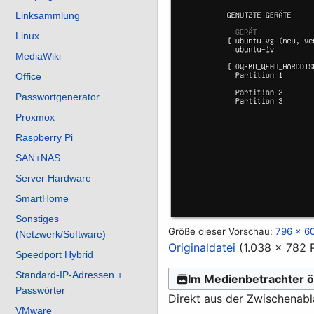
Linksammlung
Linux
MediaWiki
Office
Passwortgenerator
Proxmox
Raspberry Pi
SAN+NAS
Server Hardware
SmartHome
Sonstiges
Größe dieser Vorschau:
796 × 60
(Netzwerk/Software)
Originaldatei
(1.038 × 782 
Speedport Hybrid
Standard-IP-Adressen +
Im Medienbetrachter ö
Passwörter
Direkt aus der Zwischenab
VMware