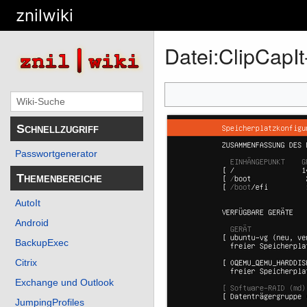
znilwiki
Datei
:
ClipCapI
Schnellzugriff
Passwortgenerator
Themenbereiche
AutoIt
Android
BackupExec
Citrix
Exchange und Outlook
JumpingProfiles