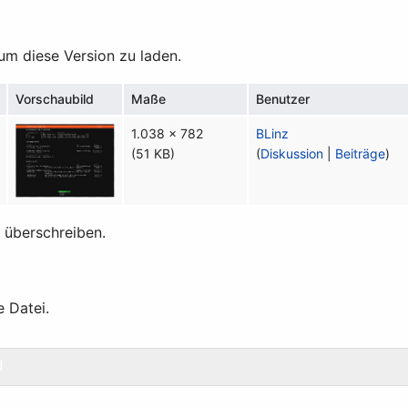
 um diese Version zu laden.
Vorschaubild
Maße
Benutzer
1.038 × 782
BLinz
(51 KB)
(
Diskussion
|
Beiträge
)
t überschreiben.
e Datei.
d